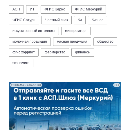
АСП
ИТ
ФГИС Зерно
ФГИС Меркурий
ФГИС Сатурн
Честный знак
би
бизнес
искусственный интеллект
минпромторг
молочная продукция
мясная продукция
общество
фгис хорриот
фермерство
финансы
экономика
РЕКЛАМА • AOASP.RU