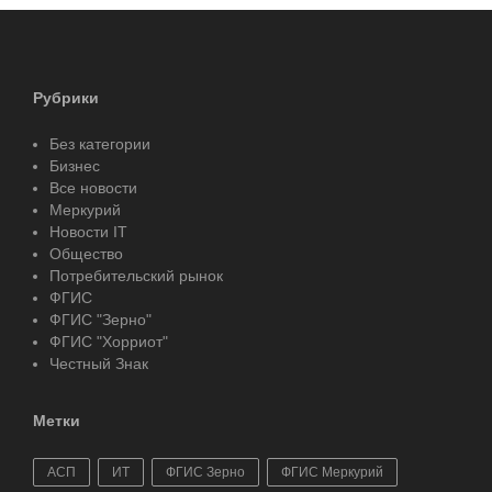
Рубрики
Без категории
Бизнес
Все новости
Меркурий
Новости IT
Общество
Потребительский рынок
ФГИС
ФГИС "Зерно"
ФГИС "Хорриот"
Честный Знак
Метки
АСП
ИТ
ФГИС Зерно
ФГИС Меркурий