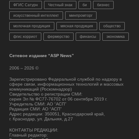
ФГИС Сатурн
Честный знак
би
бизнес
искусственный интеллект
минпромторг
молочная продукция
мясная продукция
общество
фгис хорриот
фермерство
финансы
экономика
Сетевое издание “ASP News”
2006 – 2026 ©
Зарегистрировано Федеральной службой по надзору в
сфере связи, информационных технологий и массовых
коммуникаций (Роскомнадзор)
Свидетельство о регистрации СМИ:
серия Эл № ФС77-76702 от 06 сентября 2019 г.
Учредитель СМИ: АО “АСП”
Редакция СМИ: АО “АСП”
Адрес редакции: 350051, Краснодарский край,
г. Краснодар, ул. Дальняя, д.27
КОНТАКТЫ РЕДАКЦИИ:
Главный редактор: