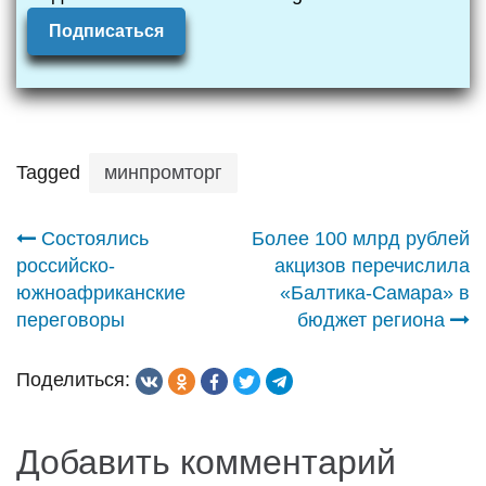
Подписаться
Tagged
минпромторг
Навигация
Состоялись
Более 100 млрд рублей
российско-
акцизов перечислила
по
южноафриканские
«Балтика-Самара» в
переговоры
бюджет региона
записям
Поделиться:
Добавить комментарий