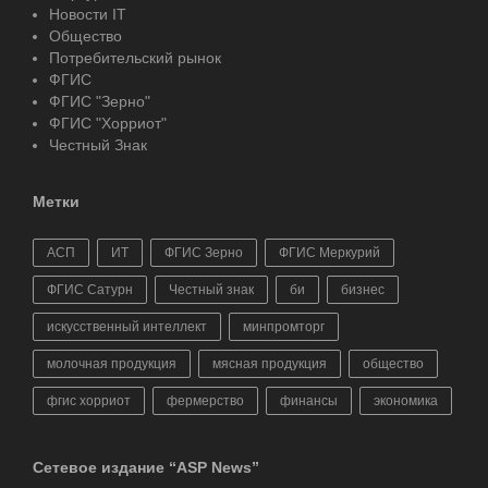
Новости IT
Общество
Потребительский рынок
ФГИС
ФГИС "Зерно"
ФГИС "Хорриот"
Честный Знак
Метки
АСП
ИТ
ФГИС Зерно
ФГИС Меркурий
ФГИС Сатурн
Честный знак
би
бизнес
искусственный интеллект
минпромторг
молочная продукция
мясная продукция
общество
фгис хорриот
фермерство
финансы
экономика
Сетевое издание “ASP News”