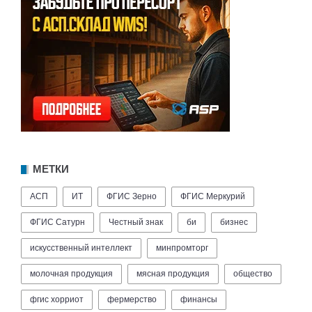
МЕТКИ
АСП
ИТ
ФГИС Зерно
ФГИС Меркурий
ФГИС Сатурн
Честный знак
би
бизнес
искусственный интеллект
минпромторг
молочная продукция
мясная продукция
общество
фгис хорриот
фермерство
финансы