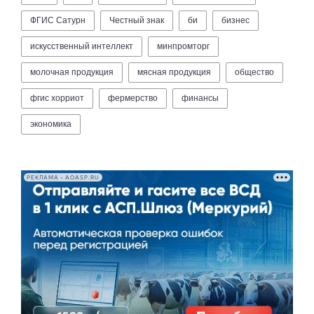
ФГИС Сатурн
Честный знак
би
бизнес
искусственный интеллект
минпромторг
молочная продукция
мясная продукция
общество
фгис хорриот
фермерство
финансы
экономика
РЕКЛАМА • AOASP.RU