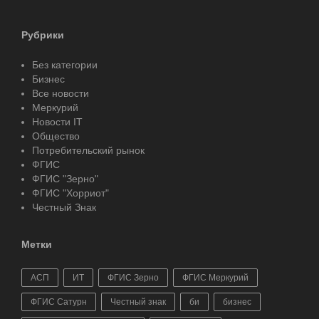
Рубрики
Без категории
Бизнес
Все новости
Меркурий
Новости IT
Общество
Потребительский рынок
ФГИС
ФГИС "Зерно"
ФГИС "Хорриот"
Честный Знак
Метки
АСП
ИТ
ФГИС Зерно
ФГИС Меркурий
ФГИС Сатурн
Честный знак
би
бизнес