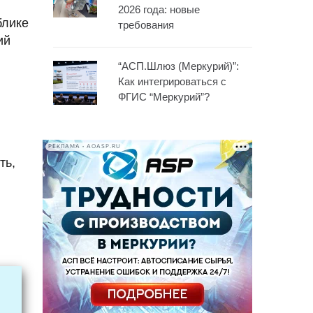
2026 года: новые
блике
требования
ий
“АСП.Шлюз (Меркурий)”:
Как интегрироваться с
ФГИС “Меркурий”?
РЕКЛАМА • AOASP.RU
ть,