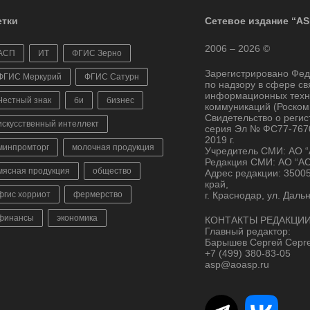
тки
Сетевое издание “AS
2006 – 2026 ©
АСП
ИТ
ФГИС Зерно
Зарегистрировано Фе
ФГИС Меркурий
ФГИС Сатурн
по надзору в сфере св
информационных техн
Честный знак
би
бизнес
коммуникаций (Роском
Свидетельство о реги
искусственный интеллект
серия Эл № ФС77-7670
2019 г.
минпромторг
молочная продукция
Учредитель СМИ: АО 
Редакция СМИ: АО “А
мясная продукция
общество
Адрес редакции: 3500
край,
фгис хорриот
фермерство
г. Краснодар, ул. Даль
финансы
экономика
КОНТАКТЫ РЕДАКЦИИ
Главный редактор:
Барышев Сергей Серг
+7 (499) 380-83-05
asp@aoasp.ru