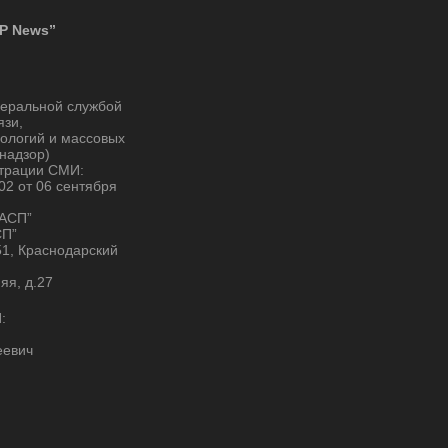
P News”
деральной службой
язи,
ологий и массовых
надзор)
страции СМИ:
2 от 06 сентября
“АСП”
СП”
51, Краснодарский
няя, д.27
:
еевич