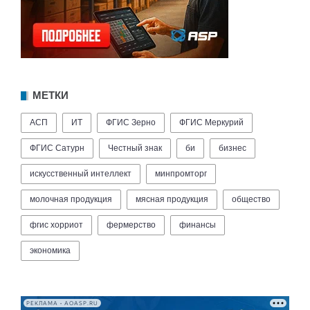
МЕТКИ
АСП
ИТ
ФГИС Зерно
ФГИС Меркурий
ФГИС Сатурн
Честный знак
би
бизнес
искусственный интеллект
минпромторг
молочная продукция
мясная продукция
общество
фгис хорриот
фермерство
финансы
экономика
РЕКЛАМА • AOASP.RU