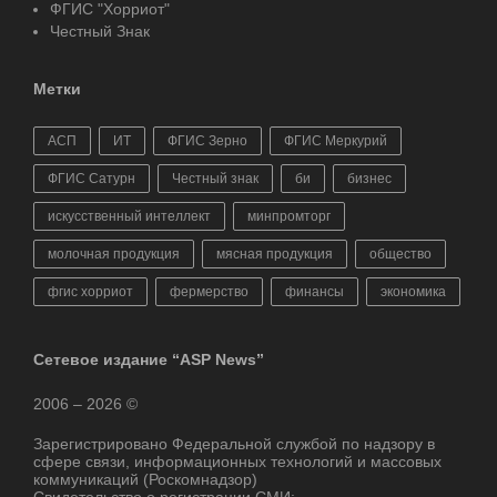
ФГИС "Хорриот"
Честный Знак
Метки
АСП
ИТ
ФГИС Зерно
ФГИС Меркурий
ФГИС Сатурн
Честный знак
би
бизнес
искусственный интеллект
минпромторг
молочная продукция
мясная продукция
общество
фгис хорриот
фермерство
финансы
экономика
Сетевое издание “ASP News”
2006 – 2026 ©
Зарегистрировано Федеральной службой по надзору в
сфере связи, информационных технологий и массовых
коммуникаций (Роскомнадзор)