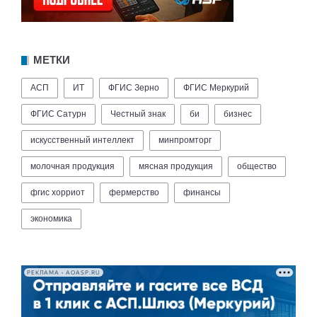
МЕТКИ
АСП
ИТ
ФГИС Зерно
ФГИС Меркурий
ФГИС Сатурн
Честный знак
би
бизнес
искусственный интеллект
минпромторг
молочная продукция
мясная продукция
общество
фгис хорриот
фермерство
финансы
экономика
РЕКЛАМА • AOASP.RU