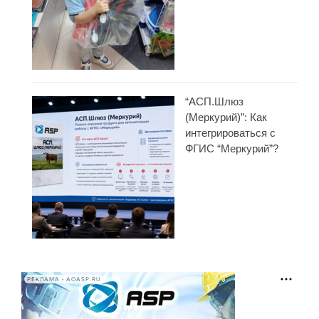
“АСП.Шлюз
(Меркурий)”: Как
интегрироваться с
ФГИС “Меркурий”?
РЕКЛАМА • AOASP.RU