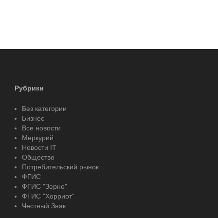
Рубрики
Без категории
Бизнес
Все новости
Меркурий
Новости IT
Общество
Потребительский рынок
ФГИС
ФГИС "Зерно"
ФГИС "Хорриот"
Честный Знак