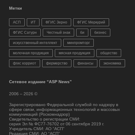
Метки
АСП
ИТ
ФГИС Зерно
ФГИС Меркурий
ФГИС Сатурн
Честный знак
би
бизнес
искусственный интеллект
минпромторг
молочная продукция
мясная продукция
общество
фгис хорриот
фермерство
финансы
экономика
Сетевое издание “ASP News”
2006 – 2026 ©
Зарегистрировано Федеральной службой по надзору в
сфере связи, информационных технологий и массовых
коммуникаций (Роскомнадзор)
Свидетельство о регистрации СМИ:
серия Эл № ФС77-76702 от 06 сентября 2019 г.
Учредитель СМИ: АО “АСП”
Редакция СМИ: АО “АСП”