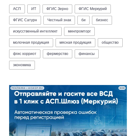
АСП
ИТ
ФГИС Зерно
ФГИС Меркурий
ФГИС Сатурн
Честный знак
би
бизнес
искусственный интеллект
минпромторг
молочная продукция
мясная продукция
общество
фгис хорриот
фермерство
финансы
экономика
РЕКЛАМА • AOASP.RU