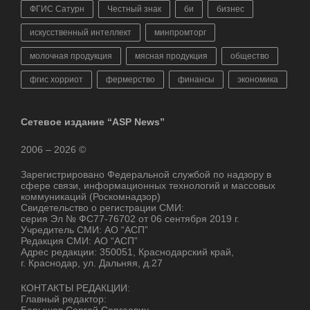
ФГИС Сатурн
Честный знак
би
бизнес
искусственный интеллект
минпромторг
молочная продукция
мясная продукция
общество
фгис хорриот
фермерство
финансы
экономика
Сетевое издание “ASP News”
2006 – 2026 ©
Зарегистрировано Федеральной службой по надзору в
сфере связи, информационных технологий и массовых
коммуникаций (Роскомнадзор)
Свидетельство о регистрации СМИ:
серия Эл № ФС77-76702 от 06 сентября 2019 г.
Учредитель СМИ: АО “АСП”
Редакция СМИ: АО “АСП”
Адрес редакции: 350051, Краснодарский край,
г. Краснодар, ул. Дальняя, д.27
КОНТАКТЫ РЕДАКЦИИ:
Главный редактор: