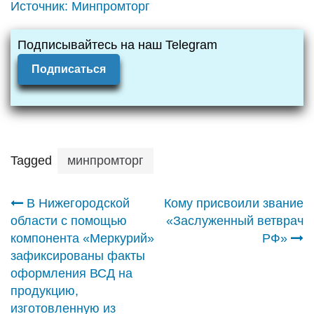
Источник:
Минпромторг
Подписывайтесь на наш Telegram
Подписаться
Tagged
минпромторг
Навигация
В Нижегородской
Кому присвоили звание
области с помощью
«Заслуженный ветврач
по
компонента «Меркурий»
РФ»
зафиксированы факты
записям
оформления ВСД на
продукцию,
изготовленную из