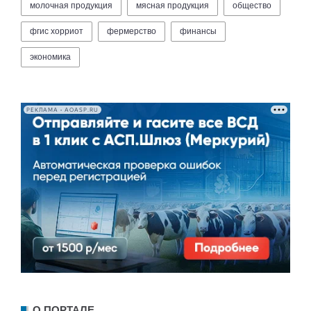
молочная продукция
мясная продукция
общество
фгис хорриот
фермерство
финансы
экономика
РЕКЛАМА • AOASP.RU
О ПОРТАЛЕ