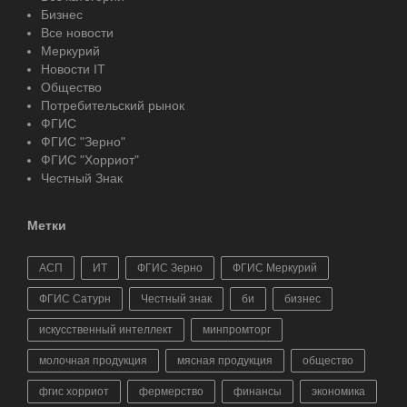
Бизнес
Все новости
Меркурий
Новости IT
Общество
Потребительский рынок
ФГИС
ФГИС "Зерно"
ФГИС "Хорриот"
Честный Знак
Метки
АСП
ИТ
ФГИС Зерно
ФГИС Меркурий
ФГИС Сатурн
Честный знак
би
бизнес
искусственный интеллект
минпромторг
молочная продукция
мясная продукция
общество
фгис хорриот
фермерство
финансы
экономика