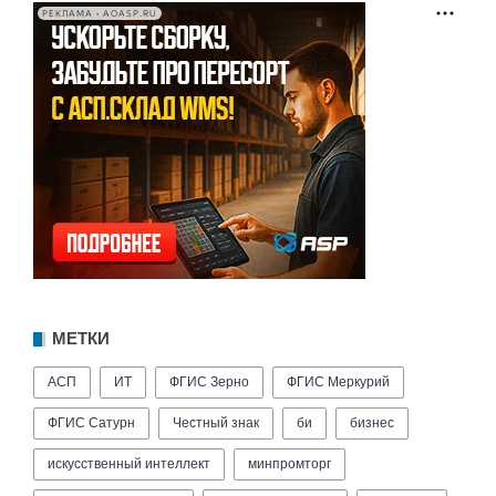
РЕКЛАМА • AOASP.RU
МЕТКИ
АСП
ИТ
ФГИС Зерно
ФГИС Меркурий
ФГИС Сатурн
Честный знак
би
бизнес
искусственный интеллект
минпромторг