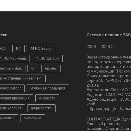
тки
Сетевое издание “AS
2006 – 2026 ©
АСП
ИТ
ФГИС Зерно
Зарегистрировано Фе
ФГИС Меркурий
ФГИС Сатурн
по надзору в сфере св
информационных техн
Честный знак
би
бизнес
коммуникаций (Роском
Свидетельство о реги
искусственный интеллект
серия Эл № ФС77-7670
2019 г.
минпромторг
молочная продукция
Учредитель СМИ: АО 
Редакция СМИ: АО “А
мясная продукция
общество
Адрес редакции: 3500
край,
фгис хорриот
фермерство
г. Краснодар, ул. Даль
финансы
экономика
КОНТАКТЫ РЕДАКЦИИ
Главный редактор:
Барышев Сергей Серг