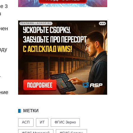
е 3
в
РЕКЛАМА • AOASP.RU
чен
оду
т
ние
МЕТКИ
АСП
ИТ
ФГИС Зерно