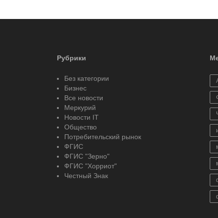
Рубрики
Ме
Без категории
Бизнес
Все новости
Меркурий
Новости IT
Общество
Потребительский рынок
ФГИС
ФГИС "Зерно"
ФГИС "Хорриот"
Честный Знак