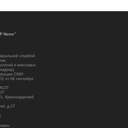
P News”
деральной службой
язи,
ологий и массовых
надзор)
страции СМИ:
2 от 06 сентября
“АСП”
СП”
51, Краснодарский
няя, д.27
:
еевич