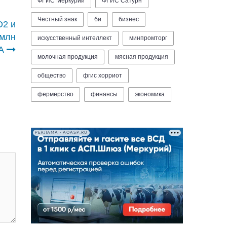
ФГИС Меркурий
ФГИС Сатурн
Честный знак
би
бизнес
O2 и
 млн
искусственный интеллект
минпромторг
А
молочная продукция
мясная продукция
общество
фгис хорриот
фермерство
финансы
экономика
РЕКЛАМА • AOASP.RU