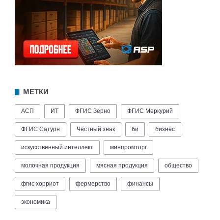
МЕТКИ
АСП
ИТ
ФГИС Зерно
ФГИС Меркурий
ФГИС Сатурн
Честный знак
би
бизнес
искусственный интеллект
минпромторг
молочная продукция
мясная продукция
общество
фгис хорриот
фермерство
финансы
экономика