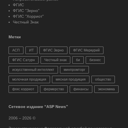
ФГИС
ФГИС "Зерно"
ФГИС "Хорриот"
Честный Знак
Метки
АСП
ИТ
ФГИС Зерно
ФГИС Меркурий
ФГИС Сатурн
Честный знак
би
бизнес
искусственный интеллект
минпромторг
молочная продукция
мясная продукция
общество
фгис хорриот
фермерство
финансы
экономика
Сетевое издание “ASP News”
2006 – 2026 ©