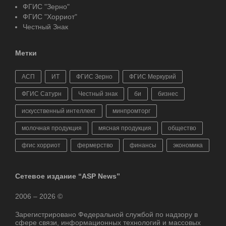
ФГИС "Зерно"
ФГИС "Хорриот"
Честный Знак
Метки
АСП
ИТ
ФГИС Зерно
ФГИС Меркурий
ФГИС Сатурн
Честный знак
би
бизнес
искусственный интеллект
минпромторг
молочная продукция
мясная продукция
общество
фгис хорриот
фермерство
финансы
экономика
Сетевое издание “ASP News”
2006 – 2026 ©
Зарегистрировано Федеральной службой по надзору в
сфере связи, информационных технологий и массовых