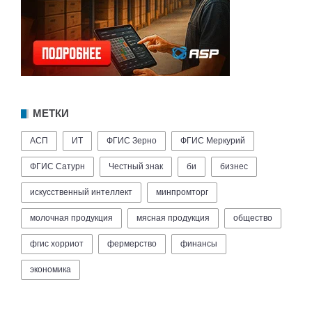
МЕТКИ
АСП
ИТ
ФГИС Зерно
ФГИС Меркурий
ФГИС Сатурн
Честный знак
би
бизнес
искусственный интеллект
минпромторг
молочная продукция
мясная продукция
общество
фгис хорриот
фермерство
финансы
экономика