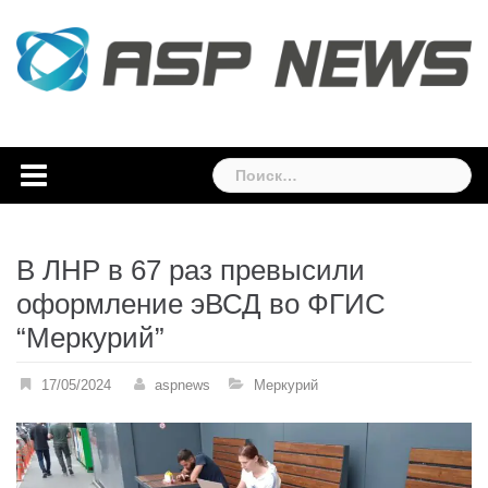
Skip
to
content
Найти:
В ЛНР в 67 раз превысили
оформление эВСД во ФГИС
“Меркурий”
17/05/2024
aspnews
Меркурий