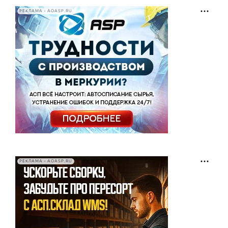
РЕКЛАМА • AOASP.RU
РЕКЛАМА • AOASP.RU