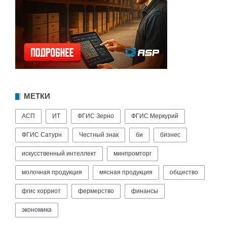
МЕТКИ
АСП
ИТ
ФГИС Зерно
ФГИС Меркурий
ФГИС Сатурн
Честный знак
би
бизнес
искусственный интеллект
минпромторг
молочная продукция
мясная продукция
общество
фгис хорриот
фермерство
финансы
экономика