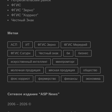
Потребительский рынок
ФГИС
ФГИС "Зерно"
ФГИС "Хорриот"
Честный Знак
Метки
АСП
ИТ
ФГИС Зерно
ФГИС Меркурий
ФГИС Сатурн
Честный знак
би
бизнес
искусственный интеллект
минпромторг
молочная продукция
мясная продукция
общество
фгис хорриот
фермерство
финансы
экономика
Сетевое издание “ASP News”
2006 – 2026 ©