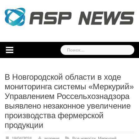
Skip
to
content
Найти:
В Новгородской области в ходе
мониторинга системы «Меркурий»
Управлением Россельхознадзора
выявлено незаконное увеличение
производства фермерской
продукции
19/04/2024
aspnews
Все новости
,
Меркурий