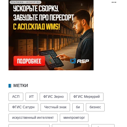
РЕКЛАМА • AOASP.RU
МЕТКИ
АСП
ИТ
ФГИС Зерно
ФГИС Меркурий
ФГИС Сатурн
Честный знак
би
бизнес
искусственный интеллект
минпромторг