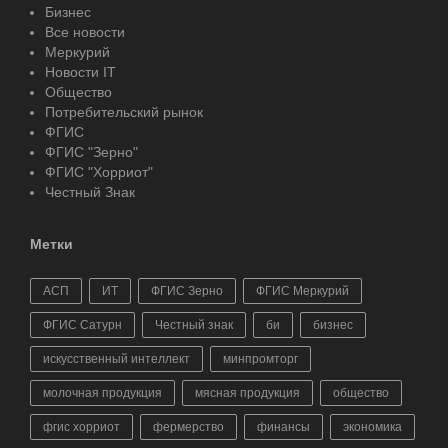
Бизнес
Все новости
Меркурий
Новости IT
Общество
Потребительский рынок
ФГИС
ФГИС "Зерно"
ФГИС "Хорриот"
Честный Знак
Метки
АСП
ИТ
ФГИС Зерно
ФГИС Меркурий
ФГИС Сатурн
Честный знак
би
бизнес
искусственный интеллект
минпромторг
молочная продукция
мясная продукция
общество
фгис хорриот
фермерство
финансы
экономика