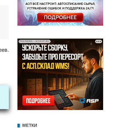
РЕКЛАМА • AOASP.RU
еев.
МЕТКИ