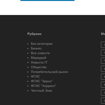
Рубрики
Ме
Без категории
Бизнес
Все новости
Меркурий
Новости IT
Общество
Потребительский рынок
ФГИС
ФГИС "Зерно"
ФГИС "Хорриот"
Честный Знак