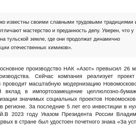
ко известны своими славными трудовыми традициями 
личают мастерство и преданность делу. Уверен, что у
на тульской земле, где они продолжат динамично
иции отечественных химиков».
 основное производство НАК «Азот» превысил 26 
оизводства. Сейчас компания реализует проек
 и проводит масштабную модернизацию Новомосков
й вклад в импортозамещение целлюлозно-бумаж
лизации значимых социальных проектов Новомосков
в регионе. За последние 5 лет его инвестиции в н
й.В 2023 году Указом Президента России Влади
рвых в стране был удостоен почетного знака «За ус