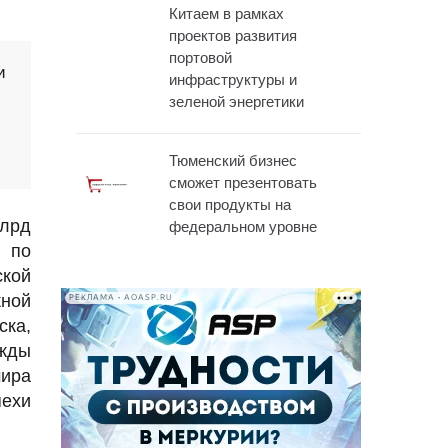
Китаем в рамках
проектов развития
портовой
и
инфраструктуры и
зеленой энергетики
Тюменский бизнес
сможет презентовать
свои продукты на
млрд
федеральном уровне
т по
ской
ной
РЕКЛАМА • AOASP.RU
ска,
ужды
мира
пехи