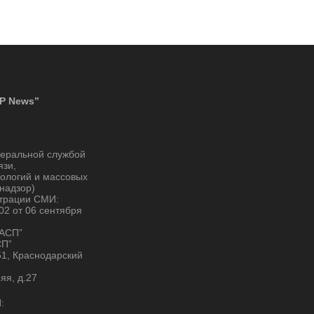
P News”
деральной службой
язи,
ологий и массовых
надзор)
страции СМИ:
2 от 06 сентября
“АСП”
СП”
51, Краснодарский
няя, д.27
: