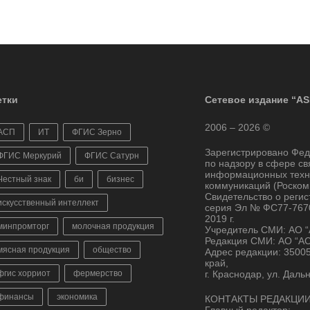
тки
Сетевое издание “AS
2006 – 2026 ©
АСП
ИТ
ФГИС Зерно
Зарегистрировано Фе
ФГИС Меркурий
ФГИС Сатурн
по надзору в сфере св
информационных техн
Честный знак
би
бизнес
коммуникаций (Роском
Свидетельство о реги
искусственный интеллект
серия Эл № ФС77-7670
2019 г.
минпромторг
молочная продукция
Учредитель СМИ: АО 
Редакция СМИ: АО “А
мясная продукция
общество
Адрес редакции: 3500
край,
фгис хорриот
фермерство
г. Краснодар, ул. Даль
финансы
экономика
КОНТАКТЫ РЕДАКЦИИ