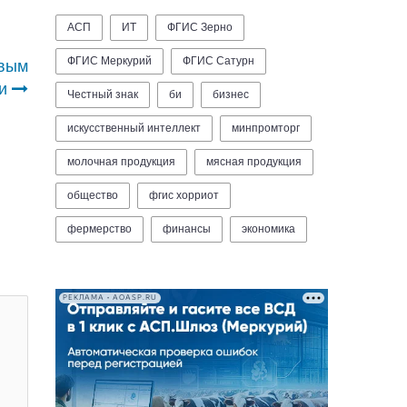
АСП
ИТ
ФГИС Зерно
ФГИС Меркурий
ФГИС Сатурн
овым
и
Честный знак
би
бизнес
искусственный интеллект
минпромторг
молочная продукция
мясная продукция
общество
фгис хорриот
фермерство
финансы
экономика
РЕКЛАМА • AOASP.RU