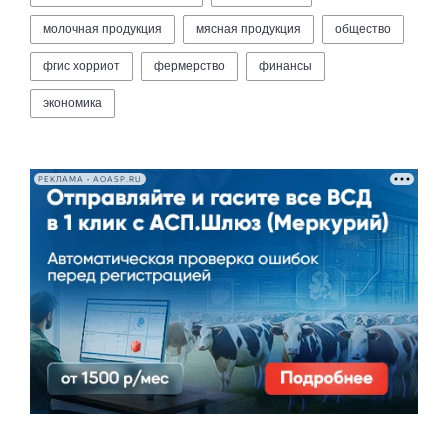
молочная продукция
мясная продукция
общество
фгис хорриот
фермерство
финансы
экономика
РЕКЛАМА • AOASP.RU