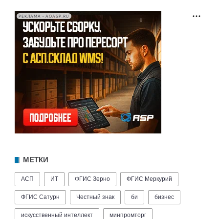
РЕКЛАМА • AOASP.RU
МЕТКИ
АСП
ИТ
ФГИС Зерно
ФГИС Меркурий
ФГИС Сатурн
Честный знак
би
бизнес
искусственный интеллект
минпромторг