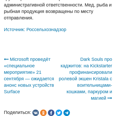
административной ответственности. Мед, рыба и
рыбная продукция возвращены по месту
отправления.
Источник:
Россельхознадзор
Навигация
Microsoft проведёт
Dark Souls про
«специальное
каджитов: на Kickstarter
по
мероприятие» 21
профинансировали
сентября — ожидается
ролевой экшен Kristala с
записям
анонс новых устройств
воительницами-
Surface
кошками, паркуром и
магией
Поделиться: