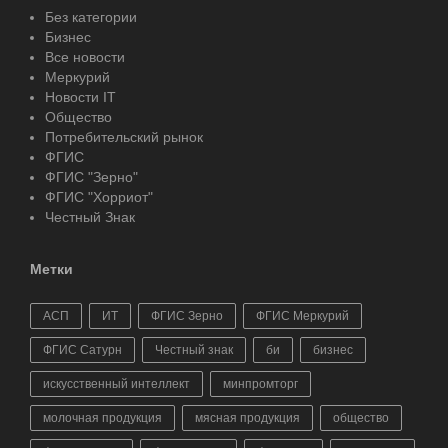
Без категории
Бизнес
Все новости
Меркурий
Новости IT
Общество
Потребительский рынок
ФГИС
ФГИС "Зерно"
ФГИС "Хорриот"
Честный Знак
Метки
АСП
ИТ
ФГИС Зерно
ФГИС Меркурий
ФГИС Сатурн
Честный знак
би
бизнес
искусственный интеллект
минпромторг
молочная продукция
мясная продукция
общество