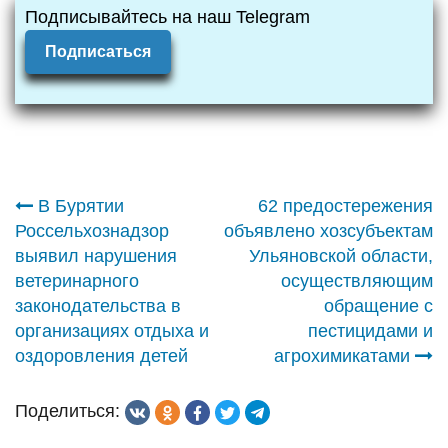
Подписывайтесь на наш Telegram
Подписаться
Навигация
В Бурятии
62 предостережения
Россельхознадзор
объявлено хозсубъектам
по
выявил нарушения
Ульяновской области,
ветеринарного
осуществляющим
записям
законодательства в
обращение с
организациях отдыха и
пестицидами и
оздоровления детей
агрохимикатами
Поделиться: