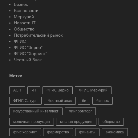
Бизнес
Все новости
Меркурий
Новости IT
Общество
Потребительский рынок
ФГИС
ФГИС "Зерно"
ФГИС "Хорриот"
Честный Знак
Метки
АСП
ИТ
ФГИС Зерно
ФГИС Меркурий
ФГИС Сатурн
Честный знак
би
бизнес
искусственный интеллект
минпромторг
молочная продукция
мясная продукция
общество
фгис хорриот
фермерство
финансы
экономика