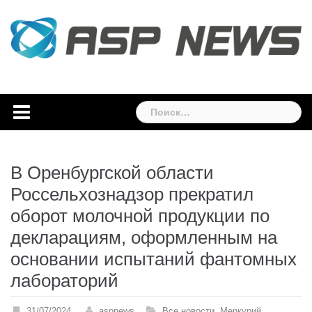
Skip
to
content
Найти:
В Оренбургской области
Россельхознадзор прекратил
оборот молочной продукции по
декларациям, оформленным на
основании испытаний фантомных
лабораторий
31/07/2024
aspnews
Все новости
,
Меркурий