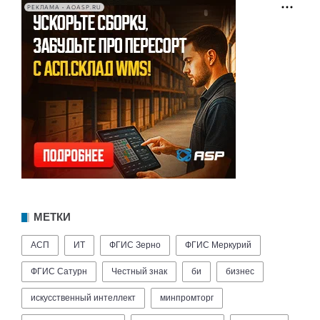
РЕКЛАМА • AOASP.RU
МЕТКИ
АСП
ИТ
ФГИС Зерно
ФГИС Меркурий
ФГИС Сатурн
Честный знак
би
бизнес
искусственный интеллект
минпромторг