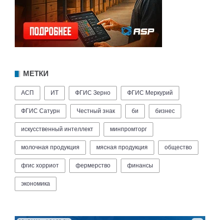
МЕТКИ
АСП
ИТ
ФГИС Зерно
ФГИС Меркурий
ФГИС Сатурн
Честный знак
би
бизнес
искусственный интеллект
минпромторг
молочная продукция
мясная продукция
общество
фгис хорриот
фермерство
финансы
экономика