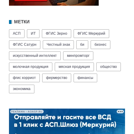
МЕТКИ
АСП
ИТ
ФГИС Зерно
ФГИС Меркурий
ФГИС Сатурн
Честный знак
би
бизнес
искусственный интеллект
минпромторг
молочная продукция
мясная продукция
общество
фгис хорриот
фермерство
финансы
экономика
РЕКЛАМА • AOASP.RU