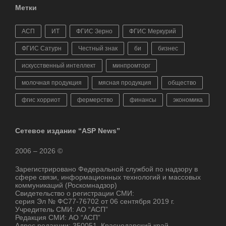
Метки
АСП
ИТ
ФГИС Зерно
ФГИС Меркурий
ФГИС Сатурн
Честный знак
би
бизнес
искусственный интеллект
минпромторг
молочная продукция
мясная продукция
общество
фгис хорриот
фермерство
финансы
экономика
Сетевое издание “ASP News”
2006 – 2026 ©
Зарегистрировано Федеральной службой по надзору в
сфере связи, информационных технологий и массовых
коммуникаций (Роскомнадзор)
Свидетельство о регистрации СМИ:
серия Эл № ФС77-76702 от 06 сентября 2019 г.
Учредитель СМИ: АО “АСП”
Редакция СМИ: АО “АСП”
Адрес редакции: 350051, Краснодарский край,