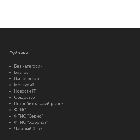
Рубрики
Без категории
Бизнес
Все новости
Меркурий
Новости IT
Общество
Потребительский рынок
ФГИС
ФГИС "Зерно"
ФГИС "Хорриот"
Честный Знак