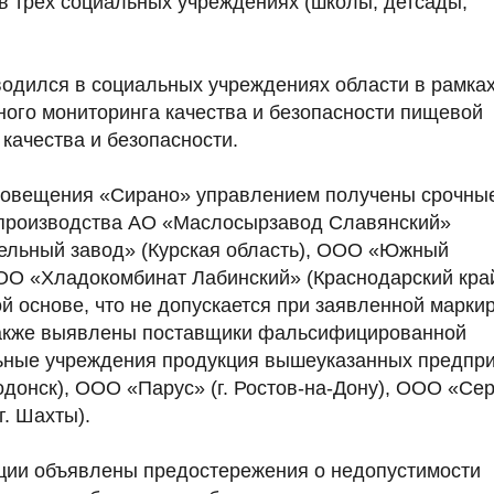
 трех социальных учреждениях (школы, детсады,
одился в социальных учреждениях области в рамка
ного мониторинга качества и безопасности пищевой
качества и безопасности.
 оповещения «Сирано» управлением получены срочны
 производства АО «Маслосырзавод Славянский»
дельный завод» (Курская область), ООО «Южный
ОО «Хладокомбинат Лабинский» (Краснодарский кра
й основе, что не допускается при заявленной маркир
также выявлены поставщики фальсифицированной
льные учреждения продукция вышеуказанных предпр
годонск), ООО «Парус» (г. Ростов-на-Дону), ООО «Се
г. Шахты).
ии объявлены предостережения о недопустимости