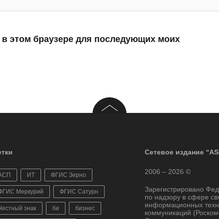
а в этом браузере для последующих моих
тки
Сетевое издание “AS
2006 – 2026 ©
АСП
ИТ
ФГИС Зерно
Зарегистрировано Фе
ФГИС Меркурий
ФГИС Сатурн
по надзору в сфере св
информационных техн
Честный знак
би
бизнес
коммуникаций (Роском