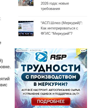
2026 года: новые
требования
х
“АСП.Шлюз (Меркурий)”:
Как интегрироваться с
ФГИС “Меркурий”?
е
РЕКЛАМА • AOASP.RU
й)
овке.
иятий
рвис