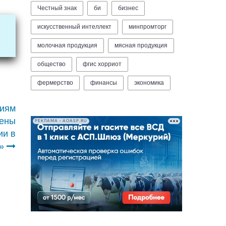
Честный знак
би
бизнес
искусственный интеллект
минпромторг
молочная продукция
мясная продукция
общество
фгис хорриот
фермерство
финансы
экономика
тиям
лены
РЕКЛАМА • AOASP.RU
ии в
»