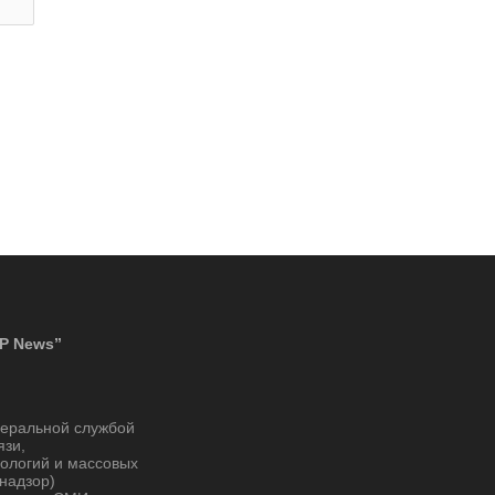
P News”
деральной службой
язи,
ологий и массовых
надзор)