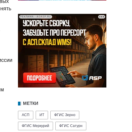
овых
инять
РЕКЛАМА • AOASP.RU
е
иссии
ям
МЕТКИ
АСП
ИТ
ФГИС Зерно
ФГИС Меркурий
ФГИС Сатурн