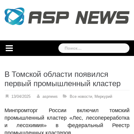
Skip
to
content
Найти:
В Томской области появился
первый промышленный кластер
13/04/2025
aspnews
Все новости
,
Меркурий
Минпромторг России включил томский
промышленный кластер «Лес, лесопереработка
и лесохимия» в федеральный Реестр
промышленных кластеров.