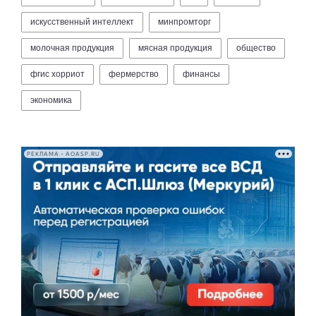
искусственный интеллект
минпромторг
молочная продукция
мясная продукция
общество
фгис хорриот
фермерство
финансы
экономика
РЕКЛАМА • AOASP.RU