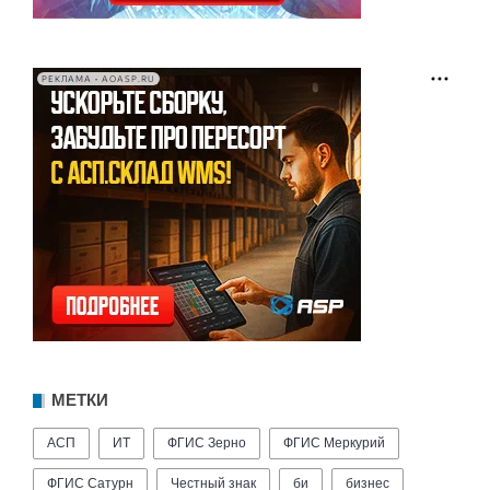
РЕКЛАМА • AOASP.RU
МЕТКИ
АСП
ИТ
ФГИС Зерно
ФГИС Меркурий
ФГИС Сатурн
Честный знак
би
бизнес