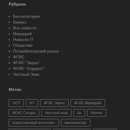
Рубрики
Без категории
Бизнес
Все новости
Меркурий
Новости IT
Общество
Потребительский рынок
ФГИС
ФГИС "Зерно"
ФГИС "Хорриот"
Честный Знак
Метки
АСП
ИТ
ФГИС Зерно
ФГИС Меркурий
ФГИС Сатурн
Честный знак
би
бизнес
искусственный интеллект
минпромторг