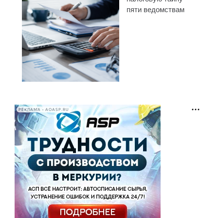
пяти ведомствам
РЕКЛАМА • AOASP.RU