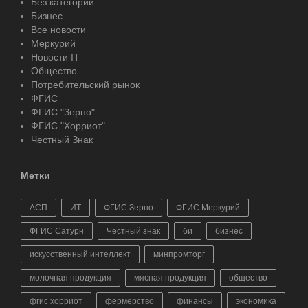
Без категории
Бизнес
Все новости
Меркурий
Новости IT
Общество
Потребительский рынок
ФГИС
ФГИС "Зерно"
ФГИС "Хорриот"
Честный Знак
Метки
АСП
ИТ
ФГИС Зерно
ФГИС Меркурий
ФГИС Сатурн
Честный знак
би
бизнес
искусственный интеллект
минпромторг
молочная продукция
мясная продукция
общество
фгис хорриот
фермерство
финансы
экономика