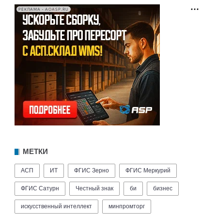
РЕКЛАМА • AOASP.RU
МЕТКИ
АСП
ИТ
ФГИС Зерно
ФГИС Меркурий
ФГИС Сатурн
Честный знак
би
бизнес
искусственный интеллект
минпромторг