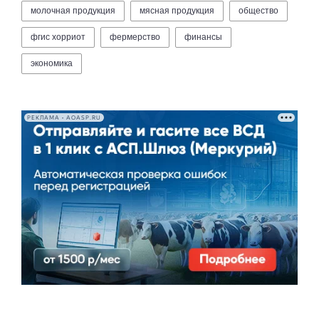
молочная продукция
мясная продукция
общество
фгис хорриот
фермерство
финансы
экономика
РЕКЛАМА • AOASP.RU