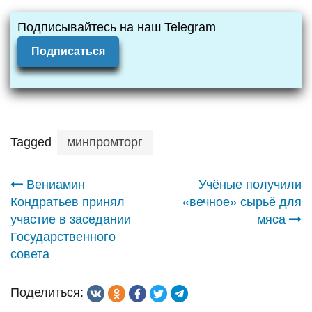
Подписывайтесь на наш Telegram
Подписаться
Tagged
минпромторг
Навигация
Вениамин
Учёные получили
Кондратьев принял
«вечное» сырьё для
по
участие в заседании
мяса
Государственного
записям
совета
Поделиться: