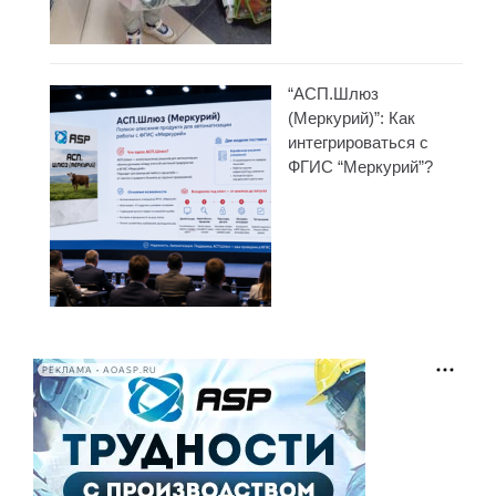
“АСП.Шлюз
(Меркурий)”: Как
интегрироваться с
ФГИС “Меркурий”?
РЕКЛАМА • AOASP.RU