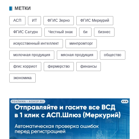
МЕТКИ
АСП
ИТ
ФГИС Зерно
ФГИС Меркурий
ФГИС Сатурн
Честный знак
би
бизнес
искусственный интеллект
минпромторг
молочная продукция
мясная продукция
общество
фгис хорриот
фермерство
финансы
экономика
РЕКЛАМА • AOASP.RU