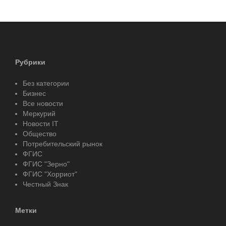
Рубрики
Без категории
Бизнес
Все новости
Меркурий
Новости IT
Общество
Потребительский рынок
ФГИС
ФГИС "Зерно"
ФГИС "Хорриот"
Честный Знак
Метки