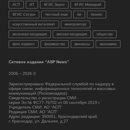
АСП
ИТ
ФГИС Зерно
ФГИС Меркурий
ФГИС Сатурн
Честный знак
би
бизнес
искусственный интеллект
минпромторг
молочная продукция
мясная продукция
общество
фгис хорриот
фермерство
финансы
экономика
Сетевое издание “ASP News”
2006 – 2026 ©
Зарегистрировано Федеральной службой по надзору в
сфере связи, информационных технологий и массовых
коммуникаций (Роскомнадзор)
Свидетельство о регистрации СМИ:
серия Эл № ФС77-76702 от 06 сентября 2019 г.
Учредитель СМИ: АО “АСП”
Редакция СМИ: АО “АСП”
Адрес редакции: 350051, Краснодарский край,
г. Краснодар, ул. Дальняя, д.27