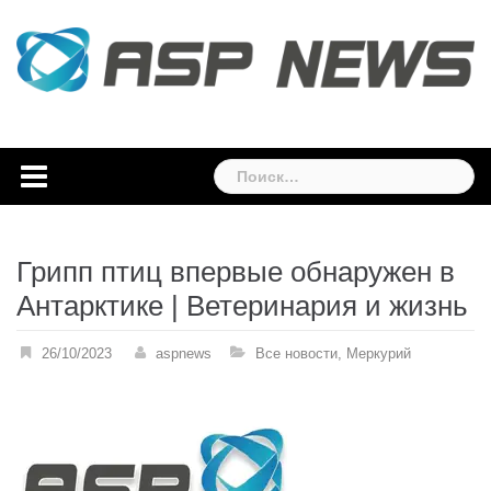
Skip
to
content
Найти:
Грипп птиц впервые обнаружен в
Антарктике | Ветеринария и жизнь
26/10/2023
aspnews
Все новости
,
Меркурий