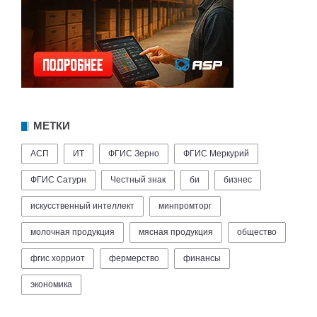
МЕТКИ
АСП
ИТ
ФГИС Зерно
ФГИС Меркурий
ФГИС Сатурн
Честный знак
би
бизнес
искусственный интеллект
минпромторг
молочная продукция
мясная продукция
общество
фгис хорриот
фермерство
финансы
экономика