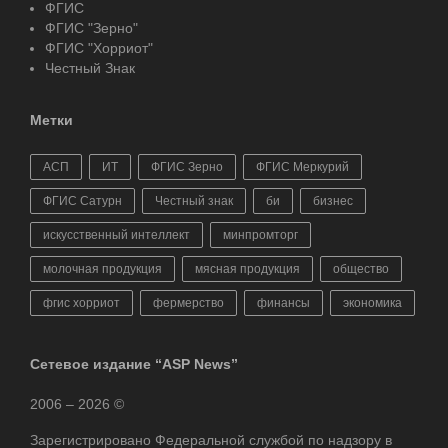
ФГИС
ФГИС "Зерно"
ФГИС "Хорриот"
Честный Знак
Метки
АСП
ИТ
ФГИС Зерно
ФГИС Меркурий
ФГИС Сатурн
Честный знак
би
бизнес
искусственный интеллект
минпромторг
молочная продукция
мясная продукция
общество
фгис хорриот
фермерство
финансы
экономика
Сетевое издание “ASP News”
2006 – 2026 ©
Зарегистрировано Федеральной службой по надзору в