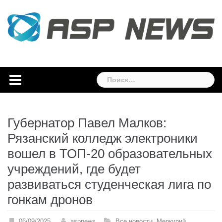
Skip
to
content
Найти:
Губернатор Павел Малков:
Рязанский колледж электроники
вошел в ТОП-20 образовательных
учреждений, где будет
развиваться студенческая лига по
гонкам дронов
06/09/2025
aspnews
Все новости
,
Меркурий