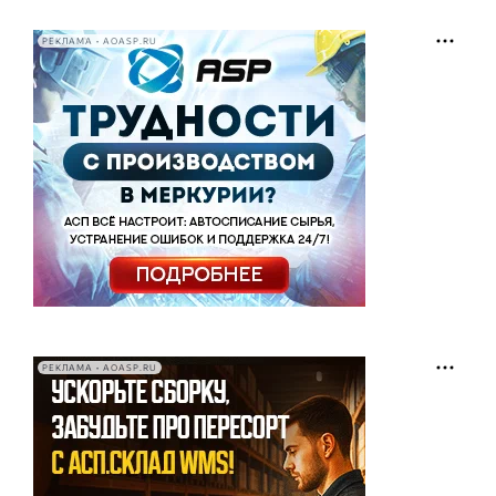
РЕКЛАМА • AOASP.RU
РЕКЛАМА • AOASP.RU