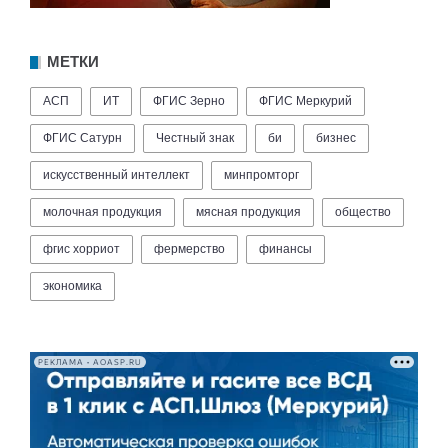
МЕТКИ
АСП
ИТ
ФГИС Зерно
ФГИС Меркурий
ФГИС Сатурн
Честный знак
би
бизнес
искусственный интеллект
минпромторг
молочная продукция
мясная продукция
общество
фгис хорриот
фермерство
финансы
экономика
РЕКЛАМА • AOASP.RU