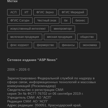
Метки
АСП
ИТ
ФГИС Зерно
ФГИС Меркурий
ФГИС Сатурн
Честный знак
би
бизнес
искусственный интеллект
минпромторг
молочная продукция
мясная продукция
общество
фгис хорриот
фермерство
финансы
экономика
Сетевое издание “ASP News”
2006 – 2026 ©
Зарегистрировано Федеральной службой по надзору в
сфере связи, информационных технологий и массовых
коммуникаций (Роскомнадзор)
Свидетельство о регистрации СМИ:
серия Эл № ФС77-76702 от 06 сентября 2019 г.
Учредитель СМИ: АО “АСП”
Редакция СМИ: АО “АСП”
Адрес редакции: 350051, Краснодарский край,