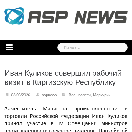
Skip
to
content
Найти:
Иван Куликов совершил рабочий
визит в Киргизскую Республику
08/06/2026
aspnews
Все новости
,
Меркурий
Заместитель Министра промышленности и
торговли Российской Федерации Иван Куликов
принял участие в IV Совещании министров
промышленности государств-членов Шанхайской