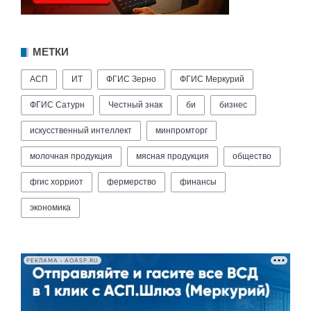
МЕТКИ
АСП
ИТ
ФГИС Зерно
ФГИС Меркурий
ФГИС Сатурн
Честный знак
би
бизнес
искусственный интеллект
минпромторг
молочная продукция
мясная продукция
общество
фгис хорриот
фермерство
финансы
экономика
РЕКЛАМА • AOASP.RU