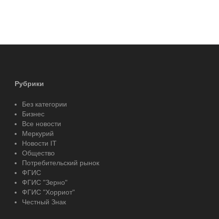
Рубрики
Без категории
Бизнес
Все новости
Меркурий
Новости IT
Общество
Потребительский рынок
ФГИС
ФГИС "Зерно"
ФГИС "Хорриот"
Честный Знак