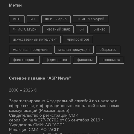
Метки
АСП
ИТ
ФГИС Зерно
ФГИС Меркурий
ФГИС Сатурн
Честный знак
би
бизнес
искусственный интеллект
минпромторг
молочная продукция
мясная продукция
общество
фгис хорриот
фермерство
финансы
экономика
Сетевое издание “ASP News”
2006 – 2026 ©
Зарегистрировано Федеральной службой по надзору в
сфере связи, информационных технологий и массовых
коммуникаций (Роскомнадзор)
Свидетельство о регистрации СМИ:
серия Эл № ФС77-76702 от 06 сентября 2019 г.
Учредитель СМИ: АО “АСП”
Редакция СМИ: АО “АСП”