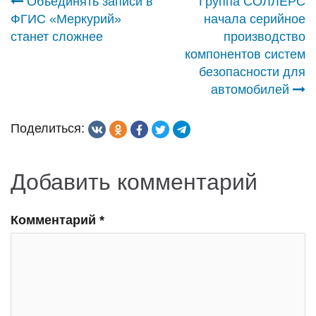
Навигация
Объединять записи в
Группа СОЛЛЕРС
ФГИС «Меркурий»
начала серийное
по
станет сложнее
производство
компонентов систем
записям
безопасности для
автомобилей
Поделиться:
Добавить комментарий
Комментарий
*