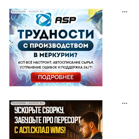
РЕКЛАМА • AOASP.RU
РЕКЛАМА • AOASP.RU