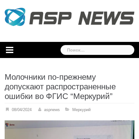
Skip
to
content
Найти:
Молочники по-прежнему
допускают распространенные
ошибки во ФГИС “Меркурий”
08/04/2024
aspnews
Меркурий