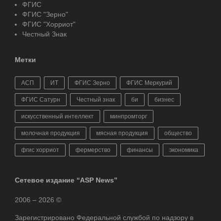
ФГИС
ФГИС "Зерно"
ФГИС "Хорриот"
Честный Знак
Метки
АСП
ИТ
ФГИС Зерно
ФГИС Меркурий
ФГИС Сатурн
Честный знак
би
бизнес
искусственный интеллект
минпромторг
молочная продукция
мясная продукция
общество
фгис хорриот
фермерство
финансы
экономика
Сетевое издание “ASP News”
2006 – 2026 ©
Зарегистрировано Федеральной службой по надзору в