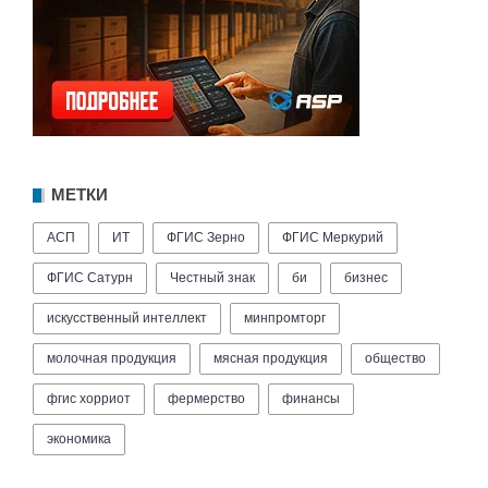
МЕТКИ
АСП
ИТ
ФГИС Зерно
ФГИС Меркурий
ФГИС Сатурн
Честный знак
би
бизнес
искусственный интеллект
минпромторг
молочная продукция
мясная продукция
общество
фгис хорриот
фермерство
финансы
экономика