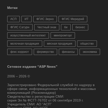
Метки
АСП
ИТ
ФГИС Зерно
ФГИС Меркурий
ФГИС Сатурн
Честный знак
би
бизнес
искусственный интеллект
минпромторг
молочная продукция
мясная продукция
общество
фгис хорриот
фермерство
финансы
экономика
Сетевое издание “ASP News”
2006 – 2026 ©
Зарегистрировано Федеральной службой по надзору в
сфере связи, информационных технологий и массовых
коммуникаций (Роскомнадзор)
Свидетельство о регистрации СМИ:
серия Эл № ФС77-76702 от 06 сентября 2019 г.
Учредитель СМИ: АО “АСП”