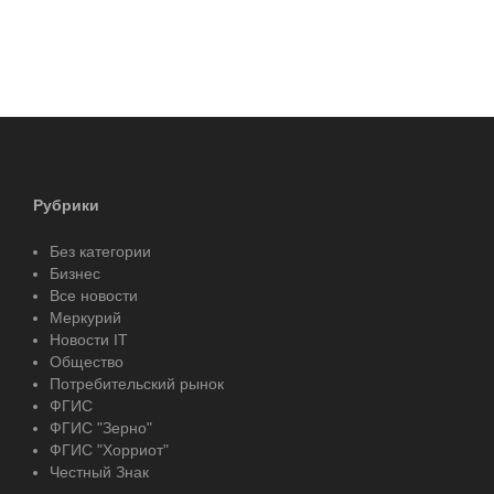
Рубрики
Без категории
Бизнес
Все новости
Меркурий
Новости IT
Общество
Потребительский рынок
ФГИС
ФГИС "Зерно"
ФГИС "Хорриот"
Честный Знак