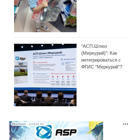
“АСП.Шлюз
(Меркурий)”: Как
интегрироваться с
ФГИС “Меркурий”?
РЕКЛАМА • AOASP.RU