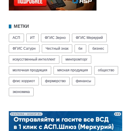
МЕТКИ
АСП
ИТ
ФГИС Зерно
ФГИС Меркурий
ФГИС Сатурн
Честный знак
би
бизнес
искусственный интеллект
минпромторг
молочная продукция
мясная продукция
общество
фгис хорриот
фермерство
финансы
экономика
РЕКЛАМА • AOASP.RU