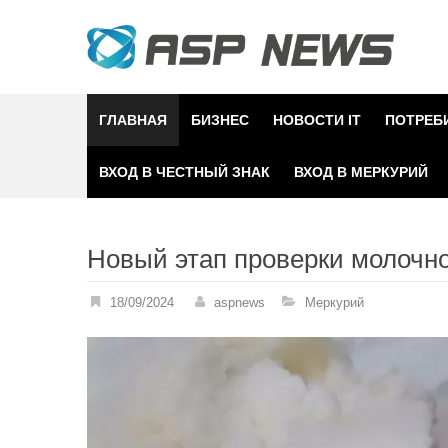
Skip
to
content
ГЛАВНАЯ
БИЗНЕС
НОВОСТИ IT
ПОТРЕБ
ВХОД В ЧЕСТНЫЙ ЗНАК
ВХОД В МЕРКУРИЙ
Новый этап проверки молочн
18/09/2024
aspnews
Меркурий