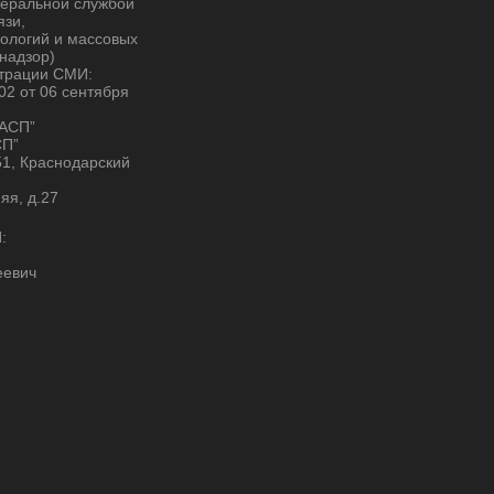
деральной службой
язи,
ологий и массовых
надзор)
страции СМИ:
2 от 06 сентября
“АСП”
СП”
51, Краснодарский
няя, д.27
:
еевич