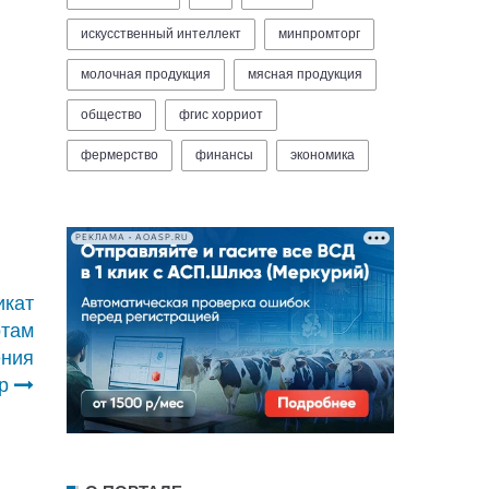
искусственный интеллект
минпромторг
молочная продукция
мясная продукция
общество
фгис хорриот
фермерство
финансы
экономика
РЕКЛАМА • AOASP.RU
икат
ртам
ения
р