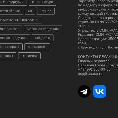
Зарегистрировано Фе
ФГИС Меркурий
ФГИС Сатурн
по надзору в сфере св
информационных техн
Честный знак
би
бизнес
коммуникаций (Роском
Свидетельство о реги
искусственный интеллект
серия Эл № ФС77-7670
2019 г.
минпромторг
молочная продукция
Учредитель СМИ: АО 
Редакция СМИ: АО “А
мясная продукция
общество
Адрес редакции: 3500
край,
фгис хорриот
фермерство
г. Краснодар, ул. Даль
финансы
экономика
КОНТАКТЫ РЕДАКЦИИ
Главный редактор:
Барышев Сергей Серг
+7 (499) 380-83-05
asp@aoasp.ru