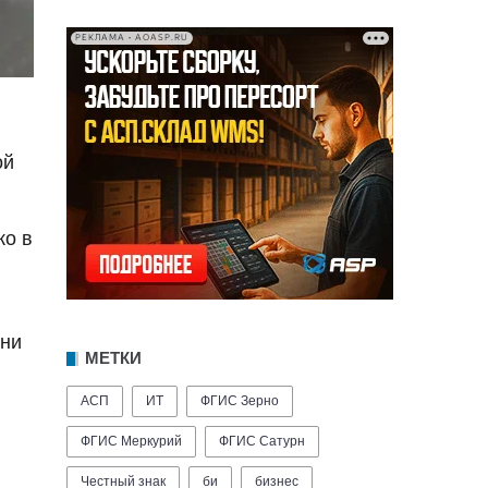
РЕКЛАМА • AOASP.RU
ой
ко в
они
МЕТКИ
АСП
ИТ
ФГИС Зерно
ФГИС Меркурий
ФГИС Сатурн
Честный знак
би
бизнес