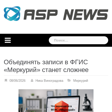
Skip
to
content
Найти:
Объединять записи в ФГИС
«Меркурий» станет сложнее
08/06/2026
Ника Виноградова
Меркурий