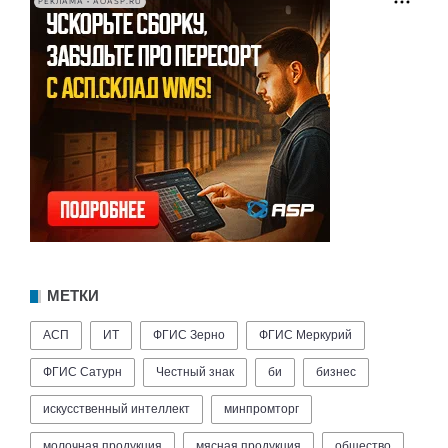
РЕКЛАМА • AOASP.RU
МЕТКИ
АСП
ИТ
ФГИС Зерно
ФГИС Меркурий
ФГИС Сатурн
Честный знак
би
бизнес
искусственный интеллект
минпромторг
молочная продукция
мясная продукция
общество