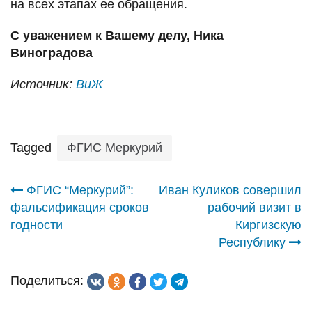
на всех этапах ее обращения.
С уважением к Вашему делу, Ника
Виноградова
Источник:
ВиЖ
Tagged
ФГИС Меркурий
Навигация
ФГИС “Меркурий”:
Иван Куликов совершил
фальсификация сроков
рабочий визит в
по
годности
Киргизскую
Республику
записям
Поделиться: