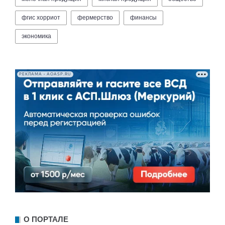
фгис хорриот
фермерство
финансы
экономика
РЕКЛАМА • AOASP.RU
О ПОРТАЛЕ