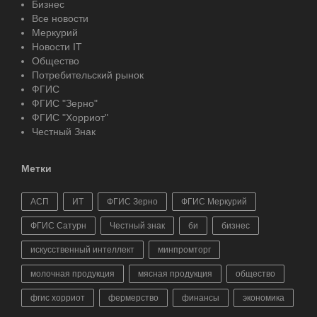
Бизнес
Все новости
Меркурий
Новости IT
Общество
Потребительский рынок
ФГИС
ФГИС "Зерно"
ФГИС "Хорриот"
Честный Знак
Метки
АСП
ИТ
ФГИС Зерно
ФГИС Меркурий
ФГИС Сатурн
Честный знак
би
бизнес
искусственный интеллект
минпромторг
молочная продукция
мясная продукция
общество
фгис хорриот
фермерство
финансы
экономика