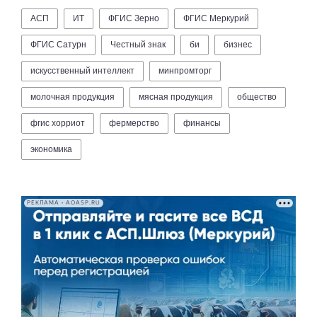
АСП
ИТ
ФГИС Зерно
ФГИС Меркурий
ФГИС Сатурн
Честный знак
би
бизнес
искусственный интеллект
минпромторг
молочная продукция
мясная продукция
общество
фгис хорриот
фермерство
финансы
экономика
РЕКЛАМА • AOASP.RU