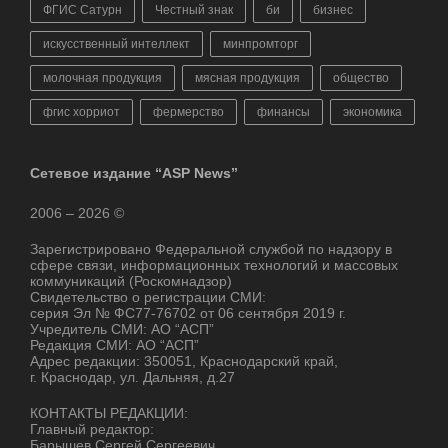
ФГИС Сатурн
Честный знак
би
бизнес
искусственный интеллект
минпромторг
молочная продукция
мясная продукция
общество
фгис хорриот
фермерство
финансы
экономика
Сетевое издание “ASP News”
2006 – 2026 ©
Зарегистрировано Федеральной службой по надзору в
сфере связи, информационных технологий и массовых
коммуникаций (Роскомнадзор)
Свидетельство о регистрации СМИ:
серия Эл № ФС77-76702 от 06 сентября 2019 г.
Учредитель СМИ: АО “АСП”
Редакция СМИ: АО “АСП”
Адрес редакции: 350051, Краснодарский край,
г. Краснодар, ул. Дальняя, д.27
КОНТАКТЫ РЕДАКЦИИ:
Главный редактор:
Барышев Сергей Сергеевич