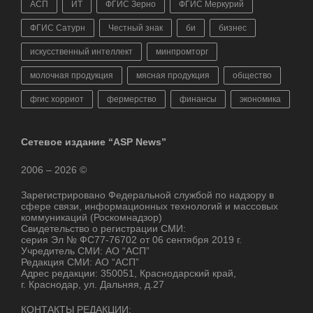
АСП
ИТ
ФГИС Зерно
ФГИС Меркурий
ФГИС Сатурн
Честный знак
би
бизнес
искусственный интеллект
минпромторг
молочная продукция
мясная продукция
общество
фгис хорриот
фермерство
финансы
экономика
Сетевое издание “ASP News”
2006 – 2026 ©
Зарегистрировано Федеральной службой по надзору в
сфере связи, информационных технологий и массовых
коммуникаций (Роскомнадзор)
Свидетельство о регистрации СМИ:
серия Эл № ФС77-76702 от 06 сентября 2019 г.
Учредитель СМИ: АО “АСП”
Редакция СМИ: АО “АСП”
Адрес редакции: 350051, Краснодарский край,
г. Краснодар, ул. Дальняя, д.27
КОНТАКТЫ РЕДАКЦИИ: