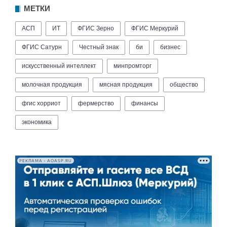
МЕТКИ
АСП
ИТ
ФГИС Зерно
ФГИС Меркурий
ФГИС Сатурн
Честный знак
би
бизнес
искусственный интеллект
минпромторг
молочная продукция
мясная продукция
общество
фгис хорриот
фермерство
финансы
экономика
РЕКЛАМА • AOASP.RU