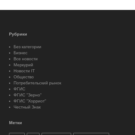
Рубрики
Без категории
Бизнес
Все новости
Меркурий
Новости IT
Общество
Потребительский рынок
ФГИС
ФГИС "Зерно"
ФГИС "Хорриот"
Честный Знак
Метки