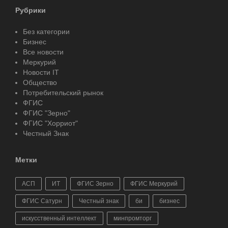
Рубрики
Без категории
Бизнес
Все новости
Меркурий
Новости IT
Общество
Потребительский рынок
ФГИС
ФГИС "Зерно"
ФГИС "Хорриот"
Честный Знак
Метки
АСП
ИТ
ФГИС Зерно
ФГИС Меркурий
ФГИС Сатурн
Честный знак
би
бизнес
искусственный интеллект
минпромторг