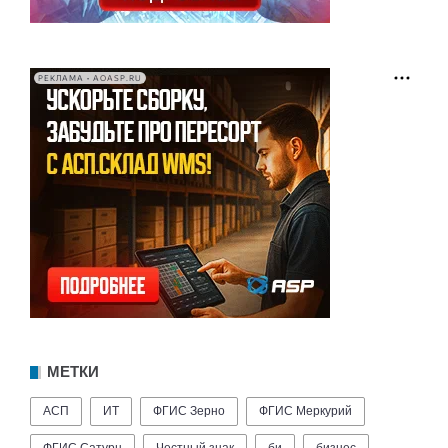
РЕКЛАМА • AOASP.RU
МЕТКИ
АСП
ИТ
ФГИС Зерно
ФГИС Меркурий