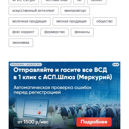
ФГИС Сатурн
Честный знак
би
бизнес
искусственный интеллект
минпромторг
молочная продукция
мясная продукция
общество
фгис хорриот
фермерство
финансы
экономика
РЕКЛАМА • AOASP.RU