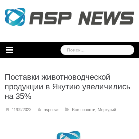
Skip
to
content
Найти:
Поставки животноводческой
продукции в Якутию увеличились
на 35%
11/09/2023
aspnews
Все новости
,
Меркурий