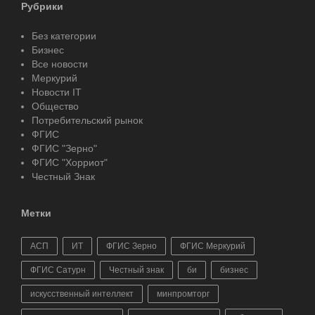
Рубрики
Без категории
Бизнес
Все новости
Меркурий
Новости IT
Общество
Потребительский рынок
ФГИС
ФГИС "Зерно"
ФГИС "Хорриот"
Честный Знак
Метки
АСП
ИТ
ФГИС Зерно
ФГИС Меркурий
ФГИС Сатурн
Честный знак
би
бизнес
искусственный интеллект
минпромторг