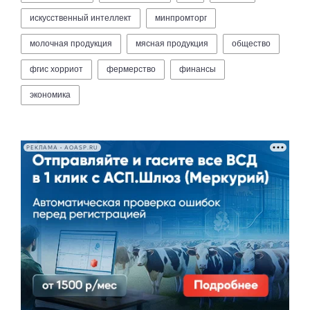
искусственный интеллект
минпромторг
молочная продукция
мясная продукция
общество
фгис хорриот
фермерство
финансы
экономика
РЕКЛАМА • AOASP.RU