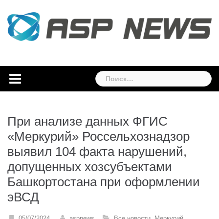
Skip
to
content
Найти:
При анализе данных ФГИС
«Меркурий» Россельхознадзор
выявил 104 факта нарушений,
допущенных хозсубъектами
Башкортостана при оформлении
эВСД
05/07/2024
aspnews
Все новости
,
Меркурий