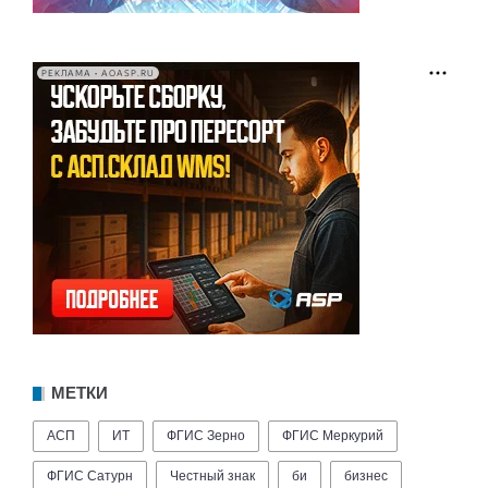
РЕКЛАМА • AOASP.RU
МЕТКИ
АСП
ИТ
ФГИС Зерно
ФГИС Меркурий
ФГИС Сатурн
Честный знак
би
бизнес