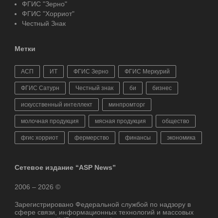
ФГИС "Зерно"
ФГИС "Хорриот"
Честный Знак
Метки
АСП
ИТ
ФГИС Зерно
ФГИС Меркурий
ФГИС Сатурн
Честный знак
би
бизнес
искусственный интеллект
минпромторг
молочная продукция
мясная продукция
общество
фгис хорриот
фермерство
финансы
экономика
Сетевое издание “ASP News”
2006 – 2026 ©
Зарегистрировано Федеральной службой по надзору в
сфере связи, информационных технологий и массовых