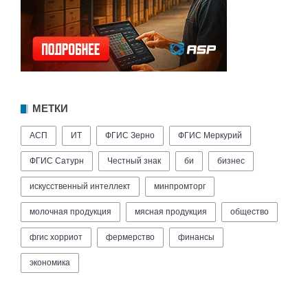
МЕТКИ
АСП
ИТ
ФГИС Зерно
ФГИС Меркурий
ФГИС Сатурн
Честный знак
би
бизнес
искусственный интеллект
минпромторг
молочная продукция
мясная продукция
общество
фгис хорриот
фермерство
финансы
экономика