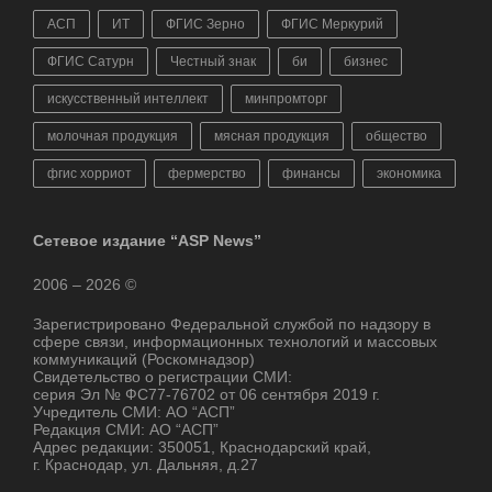
АСП
ИТ
ФГИС Зерно
ФГИС Меркурий
ФГИС Сатурн
Честный знак
би
бизнес
искусственный интеллект
минпромторг
молочная продукция
мясная продукция
общество
фгис хорриот
фермерство
финансы
экономика
Сетевое издание “ASP News”
2006 – 2026 ©
Зарегистрировано Федеральной службой по надзору в
сфере связи, информационных технологий и массовых
коммуникаций (Роскомнадзор)
Свидетельство о регистрации СМИ:
серия Эл № ФС77-76702 от 06 сентября 2019 г.
Учредитель СМИ: АО “АСП”
Редакция СМИ: АО “АСП”
Адрес редакции: 350051, Краснодарский край,
г. Краснодар, ул. Дальняя, д.27