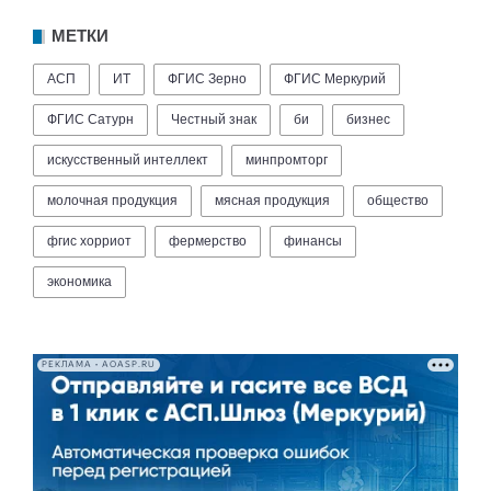
МЕТКИ
АСП
ИТ
ФГИС Зерно
ФГИС Меркурий
ФГИС Сатурн
Честный знак
би
бизнес
искусственный интеллект
минпромторг
молочная продукция
мясная продукция
общество
фгис хорриот
фермерство
финансы
экономика
РЕКЛАМА • AOASP.RU