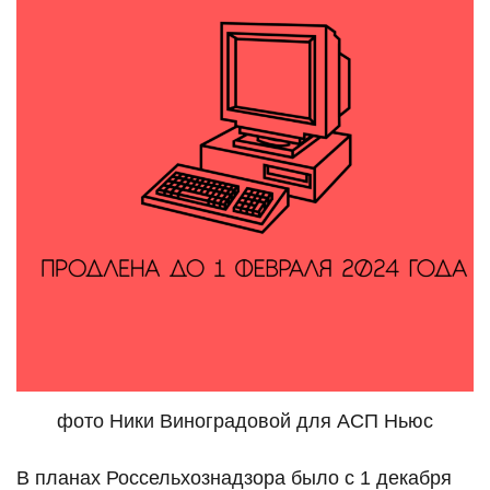
фото Ники Виноградовой для АСП Ньюс
В планах Россельхознадзора было с 1 декабря