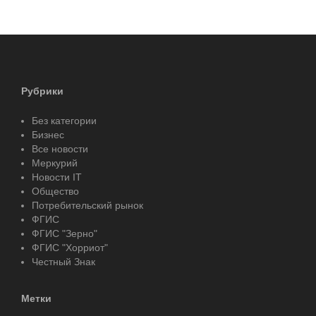
Рубрики
Без категории
Бизнес
Все новости
Меркурий
Новости IT
Общество
Потребительский рынок
ФГИС
ФГИС "Зерно"
ФГИС "Хорриот"
Честный Знак
Метки