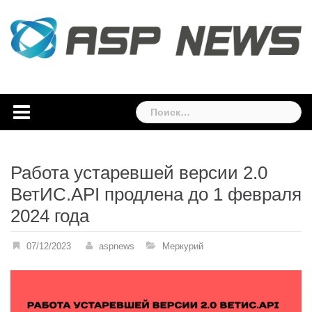
Skip
to
content
Найти:
Работа устаревшей версии 2.0
ВетИС.API продлена до 1 февраля
2024 года
07/12/2023
aspnews
Меркурий