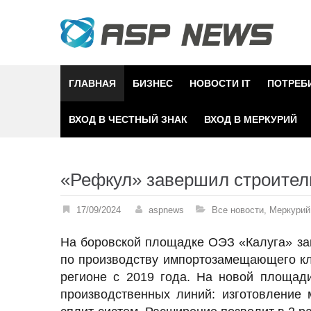
Skip
to
content
ГЛАВНАЯ
БИЗНЕС
НОВОСТИ IT
ПОТРЕБ
ВХОД В ЧЕСТНЫЙ ЗНАК
ВХОД В МЕРКУРИЙ
«Рефкул» завершил строител
17/09/2024
aspnews
Все новости
,
Меркурий
На боровской площадке ОЭЗ «Калуга» за
по производству импортозамещающего кл
регионе с 2019 года. На новой площад
производственных линий: изготовление