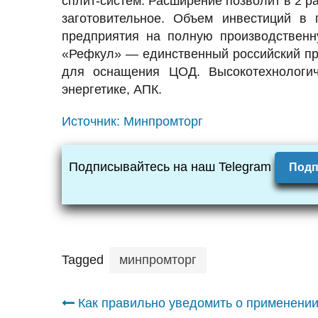
сплит-систем. Расширение позволит в 2 р
заготовительное. Объем инвестиций в
предприятия на полную производственн
«Рефкул» — единственный российский пр
для оснащения ЦОД. Высокотехнологич
энергетике, АПК.
Источник:
Минпромторг
Подписывайтесь на наш Telegram
Подп
Tagged
минпромторг
Навигация
Как правильно уведомить о применени