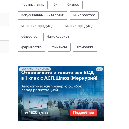
Честный знак
би
бизнес
искусственный интеллект
минпромторг
молочная продукция
мясная продукция
общество
фгис хорриот
фермерство
финансы
экономика
РЕКЛАМА • AOASP.RU