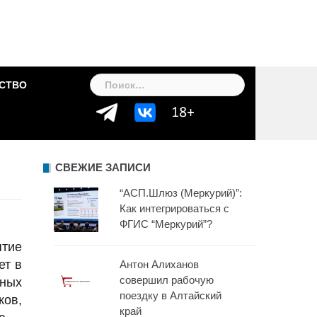
Найти:
СТВО
СВЕЖИЕ ЗАПИСИ
“АСП.Шлюз (Меркурий)”:
Как интегрироваться с
ФГИС “Меркурий”?
ятие
ет в
Антон Алиханов
совершил рабочую
ьных
поездку в Алтайский
ков,
край