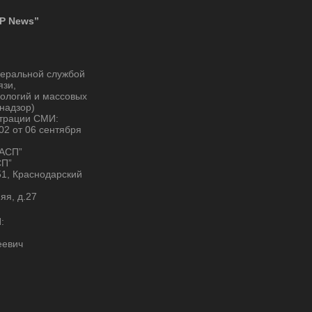
P News”
деральной службой
язи,
ологий и массовых
надзор)
страции СМИ:
2 от 06 сентября
“АСП”
СП”
51, Краснодарский
няя, д.27
:
еевич