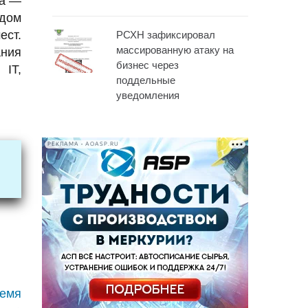
за —
одом
ест.
РСХН зафиксировал
массированную атаку на
ания
бизнес через
 IT,
поддельные
уведомления
РЕКЛАМА • AOASP.RU
ремя