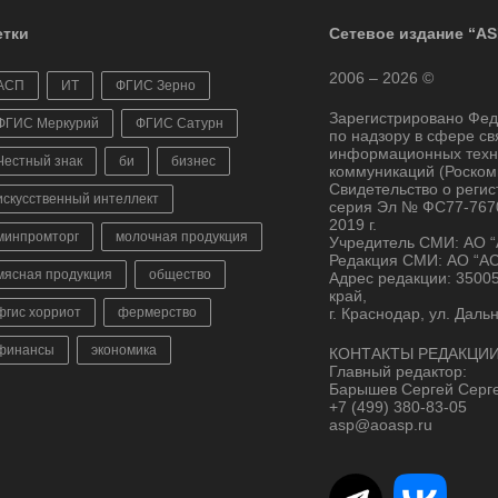
тки
Сетевое издание “AS
2006 – 2026 ©
АСП
ИТ
ФГИС Зерно
Зарегистрировано Фе
ФГИС Меркурий
ФГИС Сатурн
по надзору в сфере св
информационных техн
Честный знак
би
бизнес
коммуникаций (Роском
Свидетельство о реги
искусственный интеллект
серия Эл № ФС77-7670
2019 г.
минпромторг
молочная продукция
Учредитель СМИ: АО 
Редакция СМИ: АО “А
мясная продукция
общество
Адрес редакции: 3500
край,
фгис хорриот
фермерство
г. Краснодар, ул. Даль
финансы
экономика
КОНТАКТЫ РЕДАКЦИИ
Главный редактор:
Барышев Сергей Серг
+7 (499) 380-83-05
asp@aoasp.ru