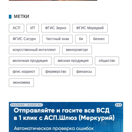
МЕТКИ
АСП
ИТ
ФГИС Зерно
ФГИС Меркурий
ФГИС Сатурн
Честный знак
би
бизнес
искусственный интеллект
минпромторг
молочная продукция
мясная продукция
общество
фгис хорриот
фермерство
финансы
экономика
РЕКЛАМА • AOASP.RU