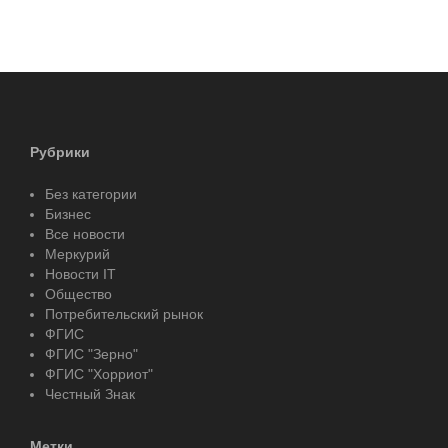
Рубрики
Без категории
Бизнес
Все новости
Меркурий
Новости IT
Общество
Потребительский рынок
ФГИС
ФГИС "Зерно"
ФГИС "Хорриот"
Честный Знак
Метки