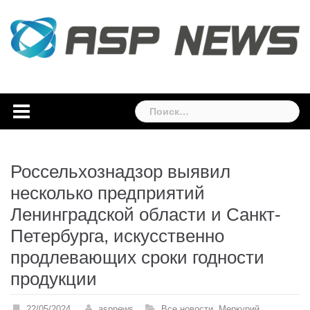
Skip
to
content
Найти:
Россельхознадзор выявил
несколько предприятий
Ленинградской области и Санкт-
Петербурга, искусственно
продлевающих сроки годности
продукции
22/05/2024
aspnews
Все новости
,
Меркурий