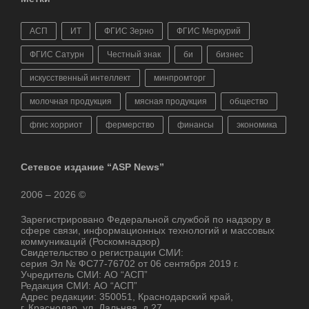
АСП
ИТ
ФГИС Зерно
ФГИС Меркурий
ФГИС Сатурн
Честный знак
би
бизнес
искусственный интеллект
минпромторг
молочная продукция
мясная продукция
общество
фгис хорриот
фермерство
финансы
экономика
Сетевое издание “ASP News”
2006 – 2026 ©
Зарегистрировано Федеральной службой по надзору в
сфере связи, информационных технологий и массовых
коммуникаций (Роскомнадзор)
Свидетельство о регистрации СМИ:
серия Эл № ФС77-76702 от 06 сентября 2019 г.
Учредитель СМИ: АО “АСП”
Редакция СМИ: АО “АСП”
Адрес редакции: 350051, Краснодарский край,
г. Краснодар, ул. Дальняя, д.27