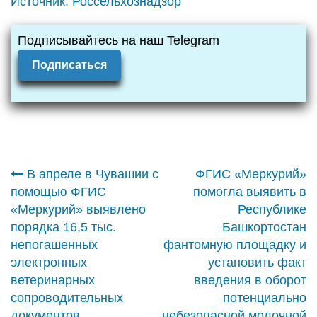
Источник:
Россельхознадзор
Подписывайтесь на наш Telegram
Подписаться
Навигация
В апреле в Чувашии с
ФГИС «Меркурий»
помощью ФГИС
помогла выявить в
по
«Меркурий» выявлено
Республике
порядка 16,5 тыс.
Башкортостан
записям
непогашенных
фантомную площадку и
электронных
установить факт
ветеринарных
введения в оборот
сопроводительных
потенциально
документов
небезопасной молочной