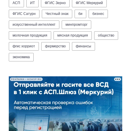
АСП
ИТ
ФГИС Зерно
ФГИС Меркурий
ФГИС Сатурн
Честный знак
би
бизнес
искусственный интеллект
минпромторг
молочная продукция
мясная продукция
общество
фгис хорриот
фермерство
финансы
экономика
РЕКЛАМА • AOASP.RU