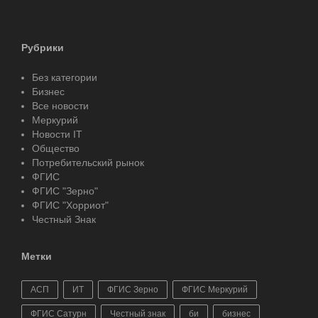
Рубрики
Без категории
Бизнес
Все новости
Меркурий
Новости IT
Общество
Потребительский рынок
ФГИС
ФГИС "Зерно"
ФГИС "Хорриот"
Честный Знак
Метки
АСП
ИТ
ФГИС Зерно
ФГИС Меркурий
ФГИС Сатурн
Честный знак
би
бизнес