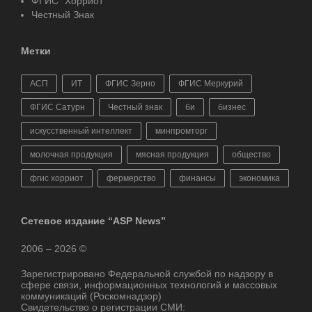
ФГИС "Хорриот"
Честный Знак
Метки
АСП
ИТ
ФГИС Зерно
ФГИС Меркурий
ФГИС Сатурн
Честный знак
би
бизнес
искусственный интеллект
минпромторг
молочная продукция
мясная продукция
общество
фгис хорриот
фермерство
финансы
экономика
Сетевое издание “ASP News”
2006 – 2026 ©
Зарегистрировано Федеральной службой по надзору в
сфере связи, информационных технологий и массовых
коммуникаций (Роскомнадзор)
Свидетельство о регистрации СМИ: