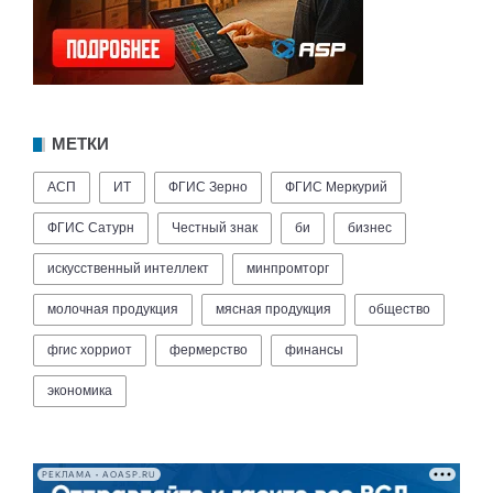
МЕТКИ
АСП
ИТ
ФГИС Зерно
ФГИС Меркурий
ФГИС Сатурн
Честный знак
би
бизнес
искусственный интеллект
минпромторг
молочная продукция
мясная продукция
общество
фгис хорриот
фермерство
финансы
экономика
РЕКЛАМА • AOASP.RU