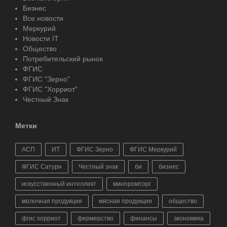
Бизнес
Все новости
Меркурий
Новости IT
Общество
Потребительский рынок
ФГИС
ФГИС "Зерно"
ФГИС "Хорриот"
Честный Знак
Метки
АСП
ИТ
ФГИС Зерно
ФГИС Меркурий
ФГИС Сатурн
Честный знак
би
бизнес
искусственный интеллект
минпромторг
молочная продукция
мясная продукция
общество
фгис хорриот
фермерство
финансы
экономика