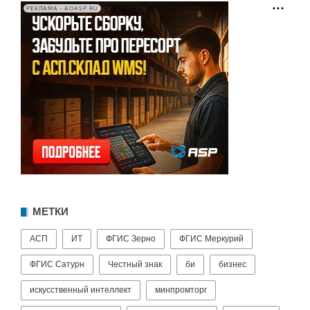
РЕКЛАМА • AOASP.RU
МЕТКИ
АСП
ИТ
ФГИС Зерно
ФГИС Меркурий
ФГИС Сатурн
Честный знак
би
бизнес
искусственный интеллект
минпромторг