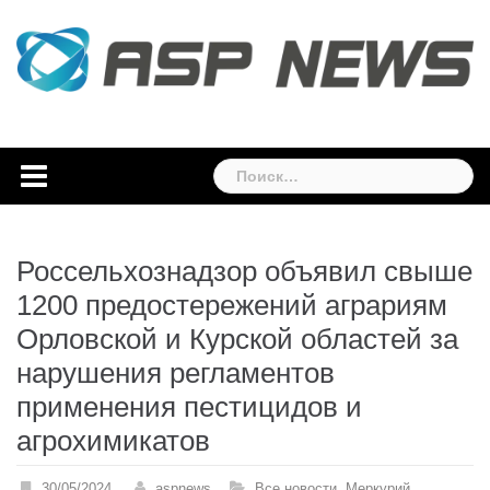
Skip
to
content
Найти:
Россельхознадзор объявил свыше
1200 предостережений аграриям
Орловской и Курской областей за
нарушения регламентов
применения пестицидов и
агрохимикатов
30/05/2024
aspnews
Все новости
,
Меркурий