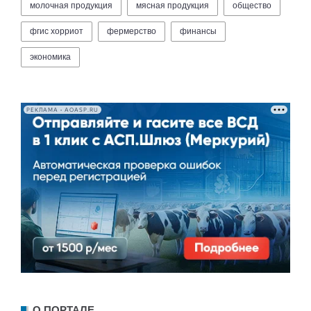
молочная продукция
мясная продукция
общество
фгис хорриот
фермерство
финансы
экономика
РЕКЛАМА • AOASP.RU
О ПОРТАЛЕ