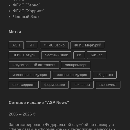
ФГИС "Зерно"
ФГИС "Хорриот"
Честный Знак
Метки
АСП
ИТ
ФГИС Зерно
ФГИС Меркурий
ФГИС Сатурн
Честный знак
би
бизнес
искусственный интеллект
минпромторг
молочная продукция
мясная продукция
общество
фгис хорриот
фермерство
финансы
экономика
Сетевое издание “ASP News”
2006 – 2026 ©
Зарегистрировано Федеральной службой по надзору в
сфере связи, информационных технологий и массовых