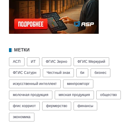
МЕТКИ
АСП
ИТ
ФГИС Зерно
ФГИС Меркурий
ФГИС Сатурн
Честный знак
би
бизнес
искусственный интеллект
минпромторг
молочная продукция
мясная продукция
общество
фгис хорриот
фермерство
финансы
экономика