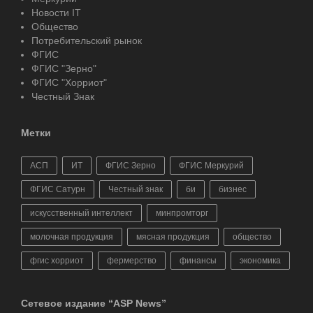
Новости IT
Общество
Потребительский рынок
ФГИС
ФГИС "Зерно"
ФГИС "Хорриот"
Честный Знак
Метки
АСП
ИТ
ФГИС Зерно
ФГИС Меркурий
ФГИС Сатурн
Честный знак
би
бизнес
искусственный интеллект
минпромторг
молочная продукция
мясная продукция
общество
фгис хорриот
фермерство
финансы
экономика
Сетевое издание “ASP News”