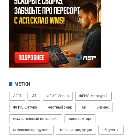
МЕТКИ
АСП
ИТ
ФГИС Зерно
ФГИС Меркурий
ФГИС Сатурн
Честный знак
би
бизнес
искусственный интеллект
минпромторг
молочная продукция
мясная продукция
общество