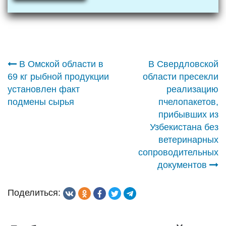
Навигация
В Омской области в
В Свердловской
69 кг рыбной продукции
области пресекли
по
установлен факт
реализацию
подмены сырья
пчелопакетов,
записям
прибывших из
Узбекистана без
ветеринарных
сопроводительных
документов
Поделиться: