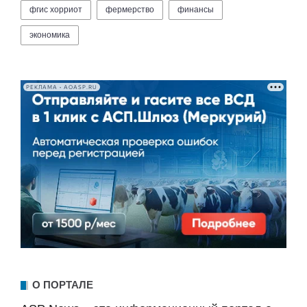
фгис хорриот
фермерство
финансы
экономика
РЕКЛАМА • AOASP.RU
О ПОРТАЛЕ