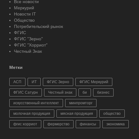
Все новости
Меркурий
Новости IT
Общество
Потребительский рынок
ФГИС
ФГИС "Зерно"
ФГИС "Хорриот"
Честный Знак
Метки
АСП
ИТ
ФГИС Зерно
ФГИС Меркурий
ФГИС Сатурн
Честный знак
би
бизнес
искусственный интеллект
минпромторг
молочная продукция
мясная продукция
общество
фгис хорриот
фермерство
финансы
экономика