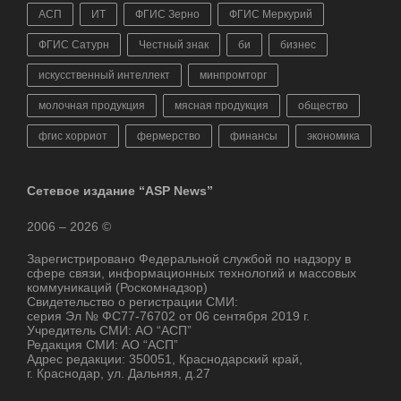
АСП
ИТ
ФГИС Зерно
ФГИС Меркурий
ФГИС Сатурн
Честный знак
би
бизнес
искусственный интеллект
минпромторг
молочная продукция
мясная продукция
общество
фгис хорриот
фермерство
финансы
экономика
Сетевое издание “ASP News”
2006 – 2026 ©
Зарегистрировано Федеральной службой по надзору в
сфере связи, информационных технологий и массовых
коммуникаций (Роскомнадзор)
Свидетельство о регистрации СМИ:
серия Эл № ФС77-76702 от 06 сентября 2019 г.
Учредитель СМИ: АО “АСП”
Редакция СМИ: АО “АСП”
Адрес редакции: 350051, Краснодарский край,
г. Краснодар, ул. Дальняя, д.27