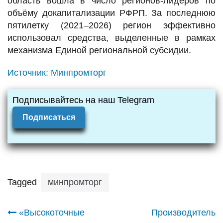
область вошла в число регионов-лидеров по
объёму докапитализации РФРП. За последнюю
пятилетку (2021–2026) регион эффективно
использовал средства, выделенные в рамках
механизма Единой региональной субсидии.
Источник:
Минпромторг
Подписывайтесь на наш Telegram
Подписаться
Tagged
минпромторг
Навигация
«Высокоточные
Производитель