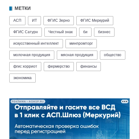
МЕТКИ
АСП
ИТ
ФГИС Зерно
ФГИС Меркурий
ФГИС Сатурн
Честный знак
би
бизнес
искусственный интеллект
минпромторг
молочная продукция
мясная продукция
общество
фгис хорриот
фермерство
финансы
экономика
РЕКЛАМА • AOASP.RU