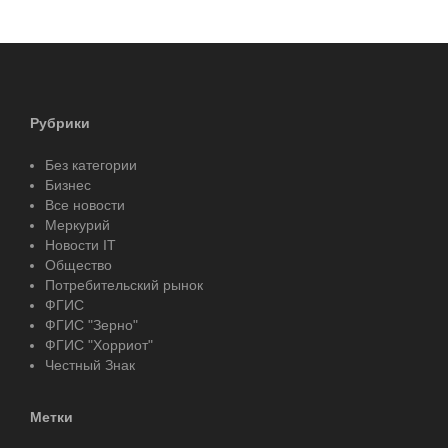
Рубрики
Без категории
Бизнес
Все новости
Меркурий
Новости IT
Общество
Потребительский рынок
ФГИС
ФГИС "Зерно"
ФГИС "Хорриот"
Честный Знак
Метки