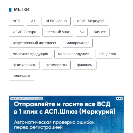
МЕТКИ
АСП
ИТ
ФГИС Зерно
ФГИС Меркурий
ФГИС Сатурн
Честный знак
би
бизнес
искусственный интеллект
минпромторг
молочная продукция
мясная продукция
общество
фгис хорриот
фермерство
финансы
экономика
РЕКЛАМА • AOASP.RU