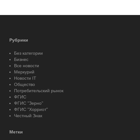
Рубрики
Без категории
Бизнес
Все новости
Меркурий
Новости IT
Общество
Потребительский рынок
ФГИС
ФГИС "Зерно"
ФГИС "Хорриот"
Честный Знак
Метки