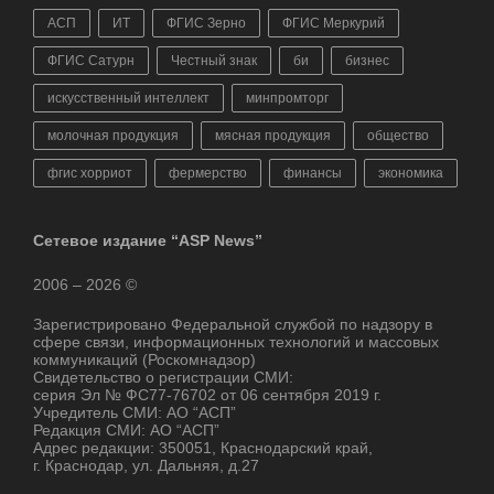
АСП
ИТ
ФГИС Зерно
ФГИС Меркурий
ФГИС Сатурн
Честный знак
би
бизнес
искусственный интеллект
минпромторг
молочная продукция
мясная продукция
общество
фгис хорриот
фермерство
финансы
экономика
Сетевое издание “ASP News”
2006 – 2026 ©
Зарегистрировано Федеральной службой по надзору в
сфере связи, информационных технологий и массовых
коммуникаций (Роскомнадзор)
Свидетельство о регистрации СМИ:
серия Эл № ФС77-76702 от 06 сентября 2019 г.
Учредитель СМИ: АО “АСП”
Редакция СМИ: АО “АСП”
Адрес редакции: 350051, Краснодарский край,
г. Краснодар, ул. Дальняя, д.27