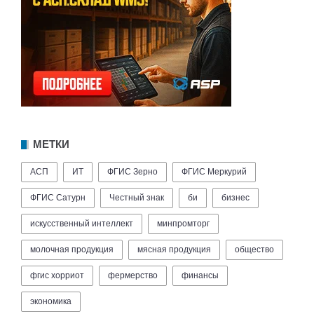
МЕТКИ
АСП
ИТ
ФГИС Зерно
ФГИС Меркурий
ФГИС Сатурн
Честный знак
би
бизнес
искусственный интеллект
минпромторг
молочная продукция
мясная продукция
общество
фгис хорриот
фермерство
финансы
экономика