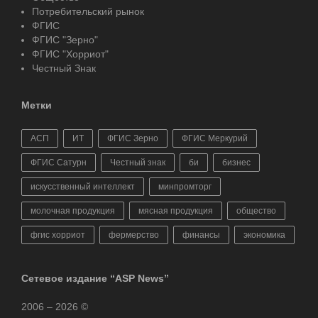
Потребительский рынок
ФГИС
ФГИС "Зерно"
ФГИС "Хорриот"
Честный Знак
Метки
АСП
ИТ
ФГИС Зерно
ФГИС Меркурий
ФГИС Сатурн
Честный знак
би
бизнес
искусственный интеллект
минпромторг
молочная продукция
мясная продукция
общество
фгис хорриот
фермерство
финансы
экономика
Сетевое издание “ASP News”
2006 – 2026 ©