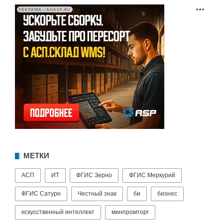
РЕКЛАМА • AOASP.RU
МЕТКИ
АСП
ИТ
ФГИС Зерно
ФГИС Меркурий
ФГИС Сатурн
Честный знак
би
бизнес
искусственный интеллект
минпромторг