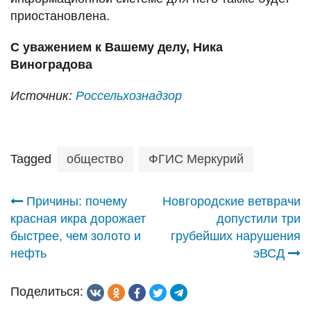
приостановлена.
С уважением к Вашему делу, Ника
Виноградова
Источник:
Россельхознадзор
Tagged
общество
ФГИС Меркурий
Навигация
Причины: почему
Новгородские ветврачи
красная икра дорожает
допустили три
по
быстрее, чем золото и
грубейших нарушения
нефть
эВСД
записям
Поделиться: