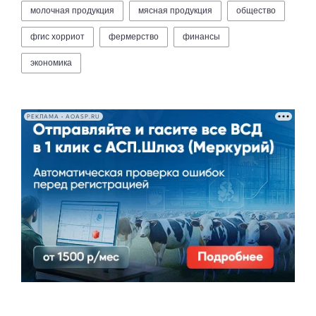
молочная продукция
мясная продукция
общество
фгис хорриот
фермерство
финансы
экономика
РЕКЛАМА • AOASP.RU