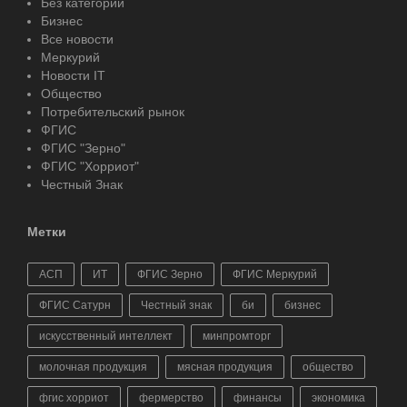
Без категории
Бизнес
Все новости
Меркурий
Новости IT
Общество
Потребительский рынок
ФГИС
ФГИС "Зерно"
ФГИС "Хорриот"
Честный Знак
Метки
АСП
ИТ
ФГИС Зерно
ФГИС Меркурий
ФГИС Сатурн
Честный знак
би
бизнес
искусственный интеллект
минпромторг
молочная продукция
мясная продукция
общество
фгис хорриот
фермерство
финансы
экономика