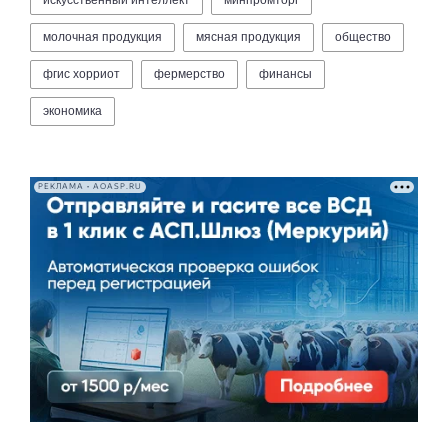
молочная продукция
мясная продукция
общество
фгис хорриот
фермерство
финансы
экономика
РЕКЛАМА • AOASP.RU