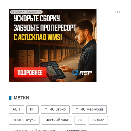
РЕКЛАМА • AOASP.RU
МЕТКИ
АСП
ИТ
ФГИС Зерно
ФГИС Меркурий
ФГИС Сатурн
Честный знак
би
бизнес
искусственный интеллект
минпромторг