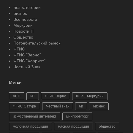
Без категории
Бизнес
Все новости
Меркурий
Новости IT
Общество
Потребительский рынок
ФГИС
ФГИС "Зерно"
ФГИС "Хорриот"
Честный Знак
Метки
АСП
ИТ
ФГИС Зерно
ФГИС Меркурий
ФГИС Сатурн
Честный знак
би
бизнес
искусственный интеллект
минпромторг
молочная продукция
мясная продукция
общество