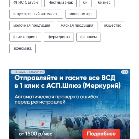
ФГИС Сатурн
Честный знак
би
бизнес
искусственный интеллект
минпромторг
молочная продукция
мясная продукция
общество
фгис хорриот
фермерство
финансы
экономика
РЕКЛАМА • AOASP.RU