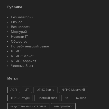
Рубрики
Без категории
Бизнес
Все новости
Меркурий
Новости IT
Общество
Потребительский рынок
ФГИС
ФГИС "Зерно"
ФГИС "Хорриот"
Честный Знак
Метки
АСП
ИТ
ФГИС Зерно
ФГИС Меркурий
ФГИС Сатурн
Честный знак
би
бизнес
искусственный интеллект
минпромторг