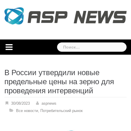
Skip
to
content
Найти:
В России утвердили новые
предельные цены на зерно для
проведения интервенций
30/08/2023
aspnews
Все новости
,
Потребительский рынок