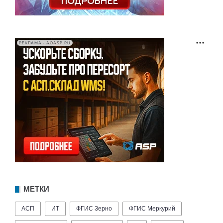
РЕКЛАМА • AOASP.RU
МЕТКИ
АСП
ИТ
ФГИС Зерно
ФГИС Меркурий