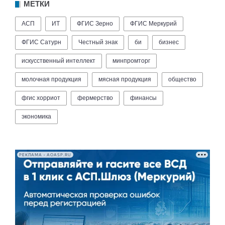
МЕТКИ
АСП
ИТ
ФГИС Зерно
ФГИС Меркурий
ФГИС Сатурн
Честный знак
би
бизнес
искусственный интеллект
минпромторг
молочная продукция
мясная продукция
общество
фгис хорриот
фермерство
финансы
экономика
РЕКЛАМА • AOASP.RU