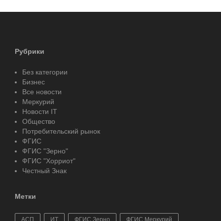
Рубрики
Без категории
Бизнес
Все новости
Меркурий
Новости IT
Общество
Потребительский рынок
ФГИС
ФГИС "Зерно"
ФГИС "Хорриот"
Честный Знак
Метки
АСП
ИТ
ФГИС Зерно
ФГИС Меркурий