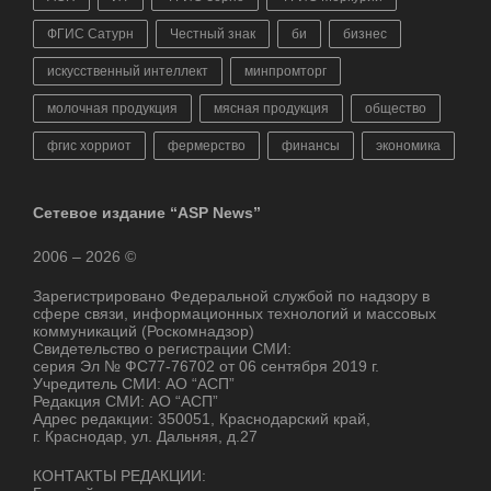
ФГИС Сатурн
Честный знак
би
бизнес
искусственный интеллект
минпромторг
молочная продукция
мясная продукция
общество
фгис хорриот
фермерство
финансы
экономика
Сетевое издание “ASP News”
2006 – 2026 ©
Зарегистрировано Федеральной службой по надзору в
сфере связи, информационных технологий и массовых
коммуникаций (Роскомнадзор)
Свидетельство о регистрации СМИ:
серия Эл № ФС77-76702 от 06 сентября 2019 г.
Учредитель СМИ: АО “АСП”
Редакция СМИ: АО “АСП”
Адрес редакции: 350051, Краснодарский край,
г. Краснодар, ул. Дальняя, д.27
КОНТАКТЫ РЕДАКЦИИ: